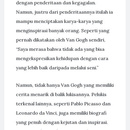
dengan penderitaan dan kegagalan.
Namun, justru dari penderitaannya itulah ia
mampu menciptakan karya-karya yang
menginspirasi banyak orang. Seperti yang
pernah dikatakan oleh Van Gogh sendiri,
“Saya merasa bahwa tidak ada yang bisa
mengekspresikan kehidupan dengan cara
yang lebih baik daripada melalui seni.”
Namun, tidak hanya Van Gogh yang memiliki
cerita menarik di balik lukisannya. Pelukis
terkenal lainnya, seperti Pablo Picasso dan
Leonardo da Vinci, juga memiliki biografi
yang penuh dengan kejutan dan inspirasi.