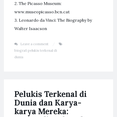
2. The Picasso Museum:
www.museopicasso.bcn.cat
3. Leonardo da Vinci: The Biography by
Walter Isaacson
Leave a comment
biografi pelukis terkenal di
dunia
Pelukis Terkenal di
Dunia dan Karya-
karya Mereka: