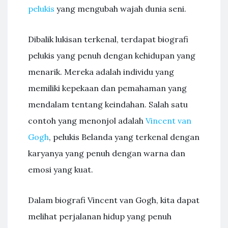
pelukis
yang mengubah wajah dunia seni.
Dibalik lukisan terkenal, terdapat biografi
pelukis yang penuh dengan kehidupan yang
menarik. Mereka adalah individu yang
memiliki kepekaan dan pemahaman yang
mendalam tentang keindahan. Salah satu
contoh yang menonjol adalah
Vincent van
Gogh
, pelukis Belanda yang terkenal dengan
karyanya yang penuh dengan warna dan
emosi yang kuat.
Dalam biografi Vincent van Gogh, kita dapat
melihat perjalanan hidup yang penuh