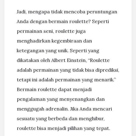
Jadi, mengapa tidak mencoba peruntungan
Anda dengan bermain roulette? Seperti
permainan seni, roulette juga
menghadirkan kegembiraan dan
ketegangan yang unik. Seperti yang
dikatakan oleh Albert Einstein, “Roulette
adalah permainan yang tidak bisa diprediksi,
tetapi ini adalah permainan yang menarik.”
Bermain roulette dapat menjadi
pengalaman yang menyenangkan dan
menggugah adrenalin. Jika Anda mencari
sesuatu yang berbeda dan menghibur,
roulette bisa menjadi pilihan yang tepat.