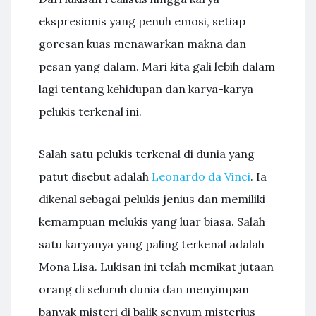
ekspresionis yang penuh emosi, setiap
goresan kuas menawarkan makna dan
pesan yang dalam. Mari kita gali lebih dalam
lagi tentang kehidupan dan karya-karya
pelukis terkenal ini.
Salah satu pelukis terkenal di dunia yang
patut disebut adalah
Leonardo da Vinci
. Ia
dikenal sebagai pelukis jenius dan memiliki
kemampuan melukis yang luar biasa. Salah
satu karyanya yang paling terkenal adalah
Mona Lisa. Lukisan ini telah memikat jutaan
orang di seluruh dunia dan menyimpan
banyak misteri di balik senyum misterius