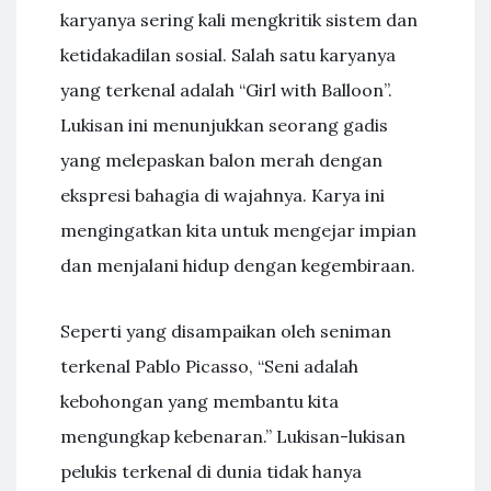
karyanya sering kali mengkritik sistem dan
ketidakadilan sosial. Salah satu karyanya
yang terkenal adalah “Girl with Balloon”.
Lukisan ini menunjukkan seorang gadis
yang melepaskan balon merah dengan
ekspresi bahagia di wajahnya. Karya ini
mengingatkan kita untuk mengejar impian
dan menjalani hidup dengan kegembiraan.
Seperti yang disampaikan oleh seniman
terkenal Pablo Picasso, “Seni adalah
kebohongan yang membantu kita
mengungkap kebenaran.” Lukisan-lukisan
pelukis terkenal di dunia tidak hanya