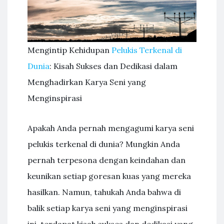
Mengintip Kehidupan
Pelukis Terkenal di
Dunia
: Kisah Sukses dan Dedikasi dalam
Menghadirkan Karya Seni yang
Menginspirasi
Apakah Anda pernah mengagumi karya seni
pelukis terkenal di dunia? Mungkin Anda
pernah terpesona dengan keindahan dan
keunikan setiap goresan kuas yang mereka
hasilkan. Namun, tahukah Anda bahwa di
balik setiap karya seni yang menginspirasi