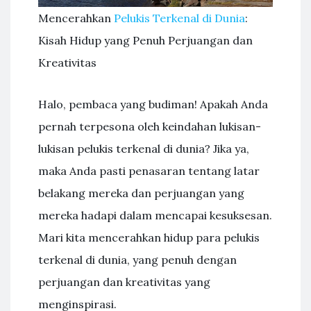
Mencerahkan
Pelukis Terkenal di Dunia
:
Kisah Hidup yang Penuh Perjuangan dan
Kreativitas
Halo, pembaca yang budiman! Apakah Anda
pernah terpesona oleh keindahan lukisan-
lukisan pelukis terkenal di dunia? Jika ya,
maka Anda pasti penasaran tentang latar
belakang mereka dan perjuangan yang
mereka hadapi dalam mencapai kesuksesan.
Mari kita mencerahkan hidup para pelukis
terkenal di dunia, yang penuh dengan
perjuangan dan kreativitas yang
menginspirasi.