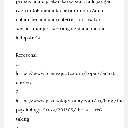
proses menciptakan karya seni. Jadi, jangan
ragu untuk mencoba peruntungan Anda
dalam permainan roulette dan rasakan
sensasi menjadi seorang seniman dalam
hidup Anda.
Referensi:
1.
https://www.brainyquote.com/topics/artist-
quotes
2.
https://www.psychologytoday.com/us/blog/the-
psychology-dress/201303/the-art-risk-
taking