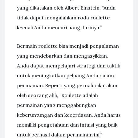
yang dikatakan oleh Albert Einstein, “Anda
tidak dapat mengalahkan roda roulette
kecuali Anda mencuri uang darinya.”
Bermain roulette bisa menjadi pengalaman
yang mendebarkan dan mengasyikkan.
Anda dapat mempelajari strategi dan taktik
untuk meningkatkan peluang Anda dalam
permainan. Seperti yang pernah dikatakan
oleh seorang ahli, “Roulette adalah
permainan yang menggabungkan
keberuntungan dan kecerdasan. Anda harus
memiliki pengetahuan dan intuisi yang baik
untuk berhasil dalam permainan ini.”