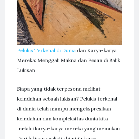
Pelukis Terkenal di Dunia
dan Karya-karya
Mereka: Menggali Makna dan Pesan di Balik
Lukisan
Siapa yang tidak terpesona melihat
keindahan sebuah lukisan? Pelukis terkenal
di dunia telah mampu mengekspresikan
keindahan dan kompleksitas dunia kita
melalui karya-karya mereka yang memukau.
Dari lukisan realistis hingga karya