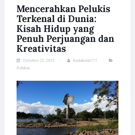
Mencerahkan Pelukis
Terkenal di Dunia:
Kisah Hidup yang
Penuh Perjuangan dan
Kreativitas
October 22, 2023
kudakuda777
Pelukis