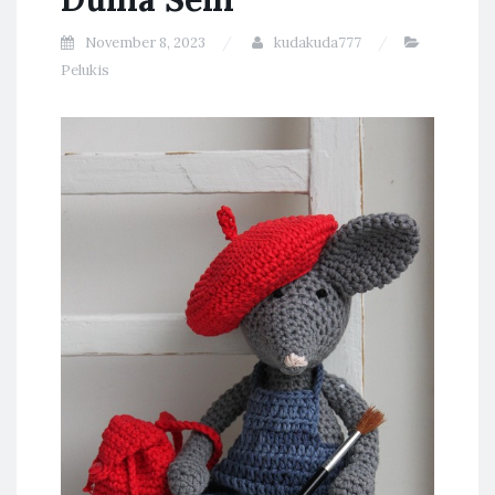
November 8, 2023
kudakuda777
Pelukis