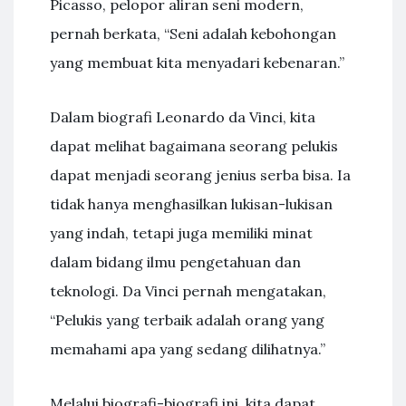
Picasso, pelopor aliran seni modern,
pernah berkata, “Seni adalah kebohongan
yang membuat kita menyadari kebenaran.”
Dalam biografi Leonardo da Vinci, kita
dapat melihat bagaimana seorang pelukis
dapat menjadi seorang jenius serba bisa. Ia
tidak hanya menghasilkan lukisan-lukisan
yang indah, tetapi juga memiliki minat
dalam bidang ilmu pengetahuan dan
teknologi. Da Vinci pernah mengatakan,
“Pelukis yang terbaik adalah orang yang
memahami apa yang sedang dilihatnya.”
Melalui biografi-biografi ini, kita dapat