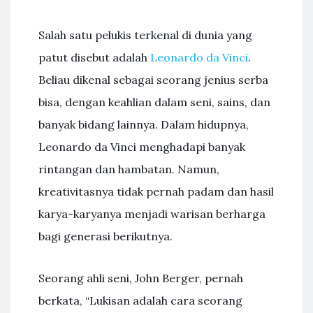
Salah satu pelukis terkenal di dunia yang
patut disebut adalah
Leonardo da Vinci
.
Beliau dikenal sebagai seorang jenius serba
bisa, dengan keahlian dalam seni, sains, dan
banyak bidang lainnya. Dalam hidupnya,
Leonardo da Vinci menghadapi banyak
rintangan dan hambatan. Namun,
kreativitasnya tidak pernah padam dan hasil
karya-karyanya menjadi warisan berharga
bagi generasi berikutnya.
Seorang ahli seni, John Berger, pernah
berkata, “Lukisan adalah cara seorang