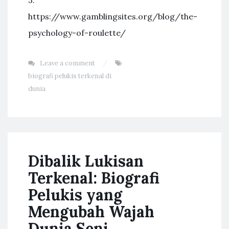
3.
https://www.gamblingsites.org/blog/the-
psychology-of-roulette/
Leave a comment
biografi pelukis terkenal di
dunia
Dibalik Lukisan
Terkenal: Biografi
Pelukis yang
Mengubah Wajah
Dunia Seni