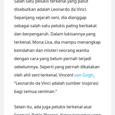
Salah satu pelukis terkenal yang patut
disebutkan adalah Leonardo da Vinci.
Sepanjang sejarah seni, dia dianggap
sebagai salah satu pelukis paling berbakat
dan berpengaruh. Dalam lukisannya yang
terkenal, Mona Lisa, dia mampu menangkap
keindahan dan misteri seorang wanita
dengan cara yang belum pernah terjadi
sebelumnya. Seperti yang pernah dikatakan
oleh ahli seni terkenal, Vincent
van Gogh
,
“Leonardo da Vinci adalah sumber inspirasi
bagi semua seniman.”
Selain itu, ada juga pelukis terkenal asal