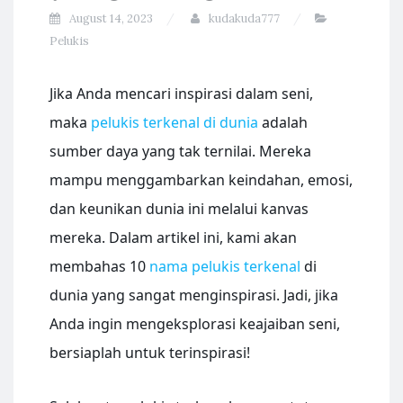
August 14, 2023
kudakuda777
Pelukis
Jika Anda mencari inspirasi dalam seni,
maka
pelukis terkenal di dunia
adalah
sumber daya yang tak ternilai. Mereka
mampu menggambarkan keindahan, emosi,
dan keunikan dunia ini melalui kanvas
mereka. Dalam artikel ini, kami akan
membahas 10
nama pelukis terkenal
di
dunia yang sangat menginspirasi. Jadi, jika
Anda ingin mengeksplorasi keajaiban seni,
bersiaplah untuk terinspirasi!