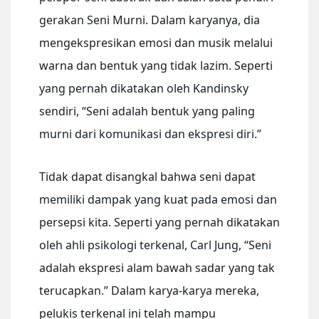
gerakan Seni Murni. Dalam karyanya, dia
mengekspresikan emosi dan musik melalui
warna dan bentuk yang tidak lazim. Seperti
yang pernah dikatakan oleh Kandinsky
sendiri, “Seni adalah bentuk yang paling
murni dari komunikasi dan ekspresi diri.”
Tidak dapat disangkal bahwa seni dapat
memiliki dampak yang kuat pada emosi dan
persepsi kita. Seperti yang pernah dikatakan
oleh ahli psikologi terkenal, Carl Jung, “Seni
adalah ekspresi alam bawah sadar yang tak
terucapkan.” Dalam karya-karya mereka,
pelukis terkenal ini telah mampu