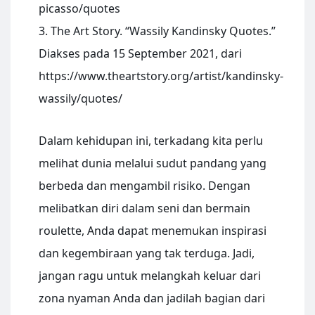
picasso/quotes
3. The Art Story. “Wassily Kandinsky Quotes.”
Diakses pada 15 September 2021, dari
https://www.theartstory.org/artist/kandinsky-
wassily/quotes/
Dalam kehidupan ini, terkadang kita perlu
melihat dunia melalui sudut pandang yang
berbeda dan mengambil risiko. Dengan
melibatkan diri dalam seni dan bermain
roulette, Anda dapat menemukan inspirasi
dan kegembiraan yang tak terduga. Jadi,
jangan ragu untuk melangkah keluar dari
zona nyaman Anda dan jadilah bagian dari