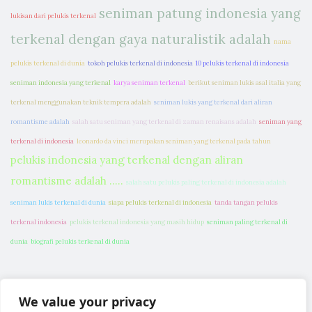
seniman patung indonesia yang
lukisan dari pelukis terkenal
terkenal dengan gaya naturalistik adalah
nama
pelukis terkenal di dunia
tokoh pelukis terkenal di indonesia
10 pelukis terkenal di indonesia
seniman indonesia yang terkenal
karya seniman terkenal
berikut seniman lukis asal italia yang
terkenal menggunakan teknik tempera adalah
seniman lukis yang terkenal dari aliran
romantisme adalah
salah satu seniman yang terkenal di zaman renaisans adalah
seniman yang
terkenal di indonesia
leonardo da vinci merupakan seniman yang terkenal pada tahun
pelukis indonesia yang terkenal dengan aliran
romantisme adalah .....
salah satu pelukis paling terkenal di indonesia adalah
seniman lukis terkenal di dunia
siapa pelukis terkenal di indonesia
tanda tangan pelukis
terkenal indonesia
pelukis terkenal indonesia yang masih hidup
seniman paling terkenal di
dunia
biografi pelukis terkenal di dunia
We value your privacy