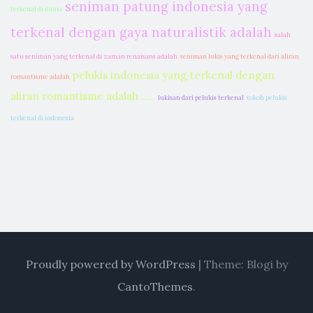
seniman patung indonesia yang
terkenal di dunia
terkenal dengan gaya naturalistik adalah
salah
satu seniman yang terkenal di zaman renaisans adalah
seniman lukis yang terkenal dari aliran
pelukis indonesia yang terkenal dengan
romantisme adalah
aliran romantisme adalah .....
lukisan dari pelukis terkenal
tokoh pelukis
terkenal di indonesia
Proudly powered by WordPress
|
Theme: Blogi by
CantoThemes
.