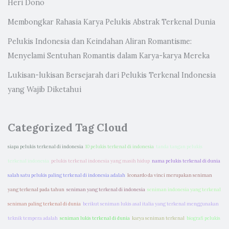
Heri Dono
Membongkar Rahasia Karya Pelukis Abstrak Terkenal Dunia
Pelukis Indonesia dan Keindahan Aliran Romantisme:
Menyelami Sentuhan Romantis dalam Karya-karya Mereka
Lukisan-lukisan Bersejarah dari Pelukis Terkenal Indonesia
yang Wajib Diketahui
Categorized Tag Cloud
siapa pelukis terkenal di indonesia
10 pelukis terkenal di indonesia
tanda tangan pelukis
terkenal indonesia
pelukis terkenal indonesia yang masih hidup
nama pelukis terkenal di dunia
salah satu pelukis paling terkenal di indonesia adalah
leonardo da vinci merupakan seniman
yang terkenal pada tahun
seniman yang terkenal di indonesia
seniman indonesia yang terkenal
seniman paling terkenal di dunia
berikut seniman lukis asal italia yang terkenal menggunakan
teknik tempera adalah
seniman lukis terkenal di dunia
karya seniman terkenal
biografi pelukis