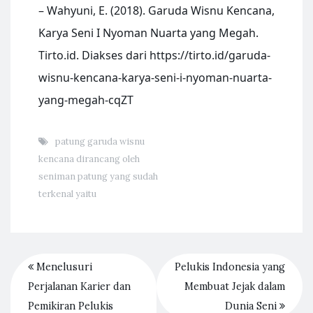
– Wahyuni, E. (2018). Garuda Wisnu Kencana,
Karya Seni I Nyoman Nuarta yang Megah.
Tirto.id. Diakses dari https://tirto.id/garuda-
wisnu-kencana-karya-seni-i-nyoman-nuarta-
yang-megah-cqZT
patung garuda wisnu
kencana dirancang oleh
seniman patung yang sudah
terkenal yaitu
Menelusuri
Pelukis Indonesia yang
Perjalanan Karier dan
Membuat Jejak dalam
Pemikiran Pelukis
Dunia Seni