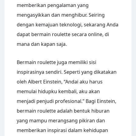
memberikan pengalaman yang
mengasyikkan dan menghibur. Seiring
dengan kemajuan teknologi, sekarang Anda
dapat bermain roulette secara online, di
mana dan kapan saja.
Bermain roulette juga memiliki sisi
inspirasinya sendiri. Seperti yang dikatakan
oleh Albert Einstein, “Andai aku harus
memulai hidupku kembali, aku akan
menjadi penjudi profesional.” Bagi Einstein,
bermain roulette adalah bentuk hiburan
yang mampu merangsang pikiran dan
memberikan inspirasi dalam kehidupan