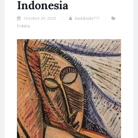
Indonesia
October 20, 2023
kudakuda777
Pelukis