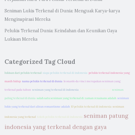
Seniman Lukis Terkenal di Dunia: Menguak Karya-karya
Menginspirasi Mereka
Pelukis Terkenal Dunia: Keindahan dan Keunikan Gaya
Lukisan Mereka
Categorized Tag Cloud
lukisan dari pelukis terkenal
siapa pelukis terkenal di indonesia
pelukis terkenal indonesia yang
masih hidup
nama pelukis terkenal di dunia
leonardo da vinci merupakan seniman yang
terkenal pada tahun
seniman yang terkenal di indonesia
karya seniman terkenal
seniman
paling terkenal di dunia
salah satu seniman yang terkenal di zaman renaisans adalah
seniman
lukis yang terkenal dari aliran romantisme adalah
10 pelukis terkenal di indonesia
seniman
seniman patung
indonesia yang terkenal
tokoh pelukis terkenal di indonesia
indonesia yang terkenal dengan gaya