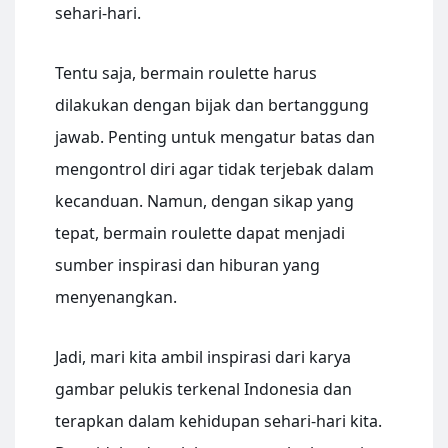
sehari-hari.
Tentu saja, bermain roulette harus
dilakukan dengan bijak dan bertanggung
jawab. Penting untuk mengatur batas dan
mengontrol diri agar tidak terjebak dalam
kecanduan. Namun, dengan sikap yang
tepat, bermain roulette dapat menjadi
sumber inspirasi dan hiburan yang
menyenangkan.
Jadi, mari kita ambil inspirasi dari karya
gambar pelukis terkenal Indonesia dan
terapkan dalam kehidupan sehari-hari kita.