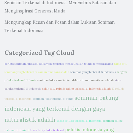
Seniman Terkenal di Indonesia: Menembus Batasan dan
Menginspirasi Generasi Muda
Mengungkap Kesan dan Pesan dalam Lukisan Seniman
Terkenal Indonesia
Categorized Tag Cloud
berikut seniman lukis asal italia yang terkenal menggunakan teknik tempera adalah
salah satu
seniman yang terkenal di zaman renaisans adalah
seniman yang terkenal di indonesia
biografi
pelukis terkenal di dunia
seniman lukis yang terkenal dari aliran romantisme adalah
siapa
pelukis terkenal di indonesia
salah satu pelukis paling terkenal di indonesia adalah
10 pelukis
seniman patung
terkenal di indonesia
seniman lukis terkenal di dunia
indonesia yang terkenal dengan gaya
naturalistik adalah
tokoh pelukis terkenal di indonesia
seniman paling
pelukis indonesia yang
terkenal di dunia
lukisan dari pelukis terkenal