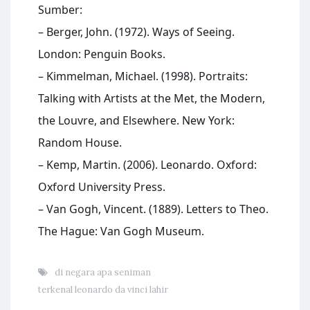
Sumber:
– Berger, John. (1972). Ways of Seeing.
London: Penguin Books.
– Kimmelman, Michael. (1998). Portraits:
Talking with Artists at the Met, the Modern,
the Louvre, and Elsewhere. New York:
Random House.
– Kemp, Martin. (2006). Leonardo. Oxford:
Oxford University Press.
– Van Gogh, Vincent. (1889). Letters to Theo.
The Hague: Van Gogh Museum.
di negara apa seniman
terkenal leonardo da vinci lahir