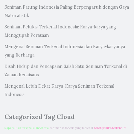
Seniman Patung Indonesia Paling Berpengaruh dengan Gaya
Naturalistik
Seniman Pelukis Terkenal Indonesia: Karya-karya yang
Menggugah Perasaan
Mengenal Seniman Terkenal Indonesia dan Karya-karyanya
yang Berharga
Kisah Hidup dan Pencapaian Salah Satu Seniman Terkenal di
Zaman Renaisans
Mengenal Lebih Dekat Karya-Karya Seniman Terkenal
Indonesia
Categorized Tag Cloud
siapa pelukis terkenal di indonesia
seniman indonesia yang terkenal
tokoh pelukis terkenal di