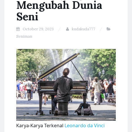
Mengubah Dunia
Seni
October 29, 2023
kudakuda777
Seniman
Karya-Karya Terkenal
Leonardo da Vinci