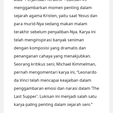
menggambarkan momen penting dalam
sejarah agama Kristen, yaitu saat Yesus dan
para murid-Nya sedang makan malam
terakhir sebelum penyaliban-Nya. Karya ini
telah menginspirasi banyak seniman
dengan komposisi yang dramatis dan
penanganan cahaya yang menakjubkan.
Seorang kritikus seni, Michael Kimmelman,
pernah mengomentari karya ini, “Leonardo
da Vinci telah mencapai keajaiban dalam
penggambaran emosi dan narasi dalam ‘The
Last Supper’. Lukisan ini menjadi salah satu
karya paling penting dalam sejarah seni.”