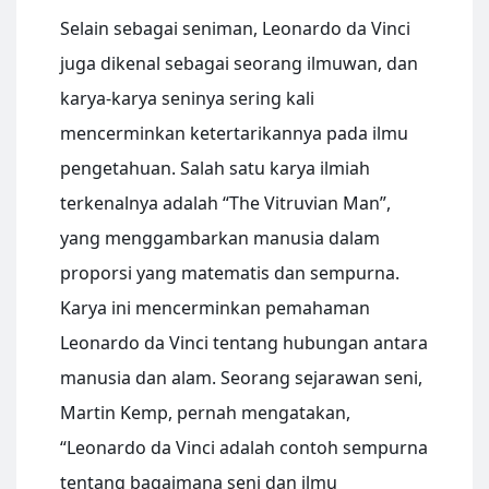
Selain sebagai seniman, Leonardo da Vinci
juga dikenal sebagai seorang ilmuwan, dan
karya-karya seninya sering kali
mencerminkan ketertarikannya pada ilmu
pengetahuan. Salah satu karya ilmiah
terkenalnya adalah “The Vitruvian Man”,
yang menggambarkan manusia dalam
proporsi yang matematis dan sempurna.
Karya ini mencerminkan pemahaman
Leonardo da Vinci tentang hubungan antara
manusia dan alam. Seorang sejarawan seni,
Martin Kemp, pernah mengatakan,
“Leonardo da Vinci adalah contoh sempurna
tentang bagaimana seni dan ilmu