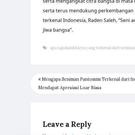
serta mengangkat citra bangsa di mata 
serta terus mendukung perkembangan se
terkenal Indonesia, Raden Saleh, “Seni
jiwa bangsa”.
apa saja hasil karya yang terkenal dari senima
Mengapa Seniman Pantomim Terkenal dari In
Mendapat Apresiasi Luar Biasa
Leave a Reply