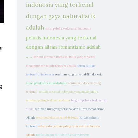
indonesia yang terkenal
dengan gaya naturalistik
adalah
siapa pelukis terkenal di indonesia
pelukis indonesia yang terkenal
dengan aliran romantisme adalah
ar
.....
berikut seniman lukis asal italia yang terkenal
menggunakan teknik tempera adalah
tokoh pelukis
terkenal di indonesia
seniman yang terkenal di indonesia
nama pelukis terkenal di dunia
seniman indonesia yang
g
terkenal
pelukis terkenal indonesia yang masih hidup
seniman paling terkenal di dunia
biografi pelukis terkenal di
dunia
seniman lukis yang terkenal dari aliran romantisme
adalah
seniman lukis terkenal di dunia
karya seniman
terkenal
salah satu pelukis paling terkenal di indonesia
adalah
tanda tangan pelukis terkenal indonesia