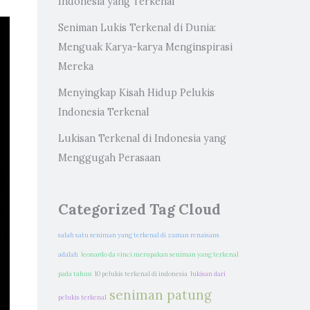
Indonesia yang Terkenal
Seniman Lukis Terkenal di Dunia:
Menguak Karya-karya Menginspirasi
Mereka
Menyingkap Kisah Hidup Pelukis
Indonesia Terkenal
Lukisan Terkenal di Indonesia yang
Menggugah Perasaan
Categorized Tag Cloud
salah satu seniman yang terkenal di zaman renaisans
adalah
leonardo da vinci merupakan seniman yang terkenal
pada tahun
10 pelukis terkenal di indonesia
lukisan dari
seniman patung
pelukis terkenal