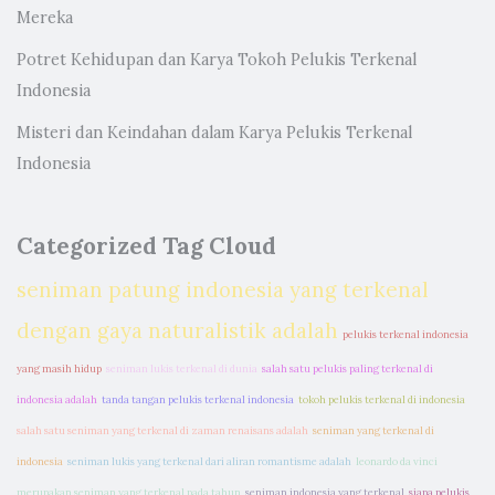
Mereka
Potret Kehidupan dan Karya Tokoh Pelukis Terkenal
Indonesia
Misteri dan Keindahan dalam Karya Pelukis Terkenal
Indonesia
Categorized Tag Cloud
seniman patung indonesia yang terkenal
dengan gaya naturalistik adalah
pelukis terkenal indonesia
yang masih hidup
seniman lukis terkenal di dunia
salah satu pelukis paling terkenal di
indonesia adalah
tanda tangan pelukis terkenal indonesia
tokoh pelukis terkenal di indonesia
salah satu seniman yang terkenal di zaman renaisans adalah
seniman yang terkenal di
indonesia
seniman lukis yang terkenal dari aliran romantisme adalah
leonardo da vinci
merupakan seniman yang terkenal pada tahun
seniman indonesia yang terkenal
siapa pelukis