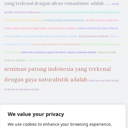
yang terkenal dengan aliran romantisme adalah .....
tokoh
pelukis terkenal di indonesia
leonardo da vinci merupakan seniman yang terkenal pada tahun
10 pelukis terkenal di indonesia
seniman paling terkenal di dunia
berikut seniman lukis asal
italia yang terkenal menggunakan teknik tempera adalah
seniman indonesia yang terkenal
seniman lukis yang terkenal dari aliran romantisme adalah
karya seniman terkenal
lukisan
dari pelukis terkenal
tanda tangan pelukis terkenal indonesia
pelukis terkenal indonesia yang
masih hidup
salah satu seniman yang terkenal di zaman renaisans adalah
biografi pelukis
terkenal di dunia
seniman lukis terkenal di dunia
seniman yang terkenal di indonesia
seniman patung indonesia yang terkenal
dengan gaya naturalistik adalah
salah satu pelukis paling
terkenal di indonesia adalah
We value your privacy
We use cookies to enhance your browsing experience,