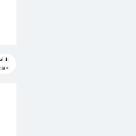
al di
nia