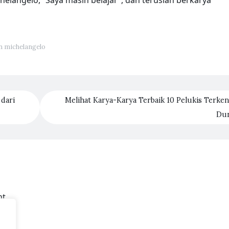
helangelo, “Saya masih belajar”, dan teruslah berkarya
an michelangelo
 dari
Melihat Karya-Karya Terbaik 10 Pelukis Terken
Du
t.