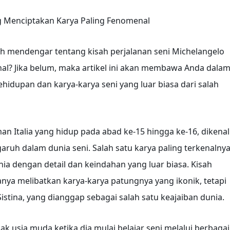
ng Menciptakan Karya Paling Fenomenal
h mendengar tentang kisah perjalanan seni Michelangelo
al? Jika belum, maka artikel ini akan membawa Anda dala
hidupan dan karya-karya seni yang luar biasa dari salah
n Italia yang hidup pada abad ke-15 hingga ke-16, dikenal
aruh dalam dunia seni. Salah satu karya paling terkenalny
a dengan detail dan keindahan yang luar biasa. Kisah
hanya melibatkan karya-karya patungnya yang ikonik, tetapi
istina, yang dianggap sebagai salah satu keajaiban dunia.
ak usia muda ketika dia mulai belajar seni melalui berbagai