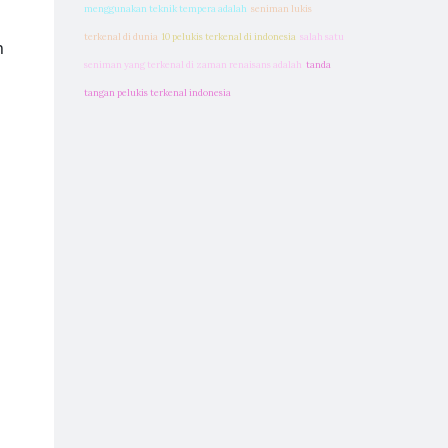
menggunakan teknik tempera adalah
seniman lukis
terkenal di dunia
10 pelukis terkenal di indonesia
salah satu
n
seniman yang terkenal di zaman renaisans adalah
tanda
tangan pelukis terkenal indonesia