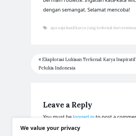
bermain roulette. Ingatlah kata-kata Mic
dengan semangat. Selamat mencoba!
apa saja hasil karya yang terkenal dari senim
Eksplorasi Lukisan Terkenal: Karya Inspiratif
Pelukis Indonesia
Leave a Reply
You must be
logged in
to post a commen
We value your privacy