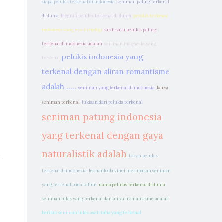
siapa pelukis terkenal di indonesia
seniman paling terkenal
di dunia
biografi pelukis terkenal di dunia
pelukis terkenal
indonesia yang masih hidup
salah satu pelukis paling
terkenal di indonesia adalah
seniman indonesia yang
pelukis indonesia yang
terkenal
terkenal dengan aliran romantisme
adalah .....
seniman yang terkenal di indonesia
karya
seniman terkenal
lukisan dari pelukis terkenal
seniman patung indonesia
yang terkenal dengan gaya
,
naturalistik adalah
tokoh pelukis
terkenal di indonesia
leonardo da vinci merupakan seniman
yang terkenal pada tahun
nama pelukis terkenal di dunia
seniman lukis yang terkenal dari aliran romantisme adalah
berikut seniman lukis asal italia yang terkenal