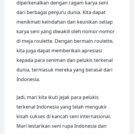
diperkenalkan dengan ragam karya seni
dari berbagai penjuru dunia. Kita dapat
menikmati keindahan dan keunikan setiap
karya seni yang diwakili oleh nomor-nomor
di meja roulette. Dengan bermain roulette,
kita juga dapat memberikan apresiasi
kepada para seniman dan pelukis terkenal
dunia, termasuk mereka yang berasal dari
Indonesia.
Jadi, mari kita ikuti jejak para pelukis
terkenal Indonesia yang telah mengukir
kisah sukses di kancah seni internasional.
Mari lestarikan seni rupa Indonesia dan