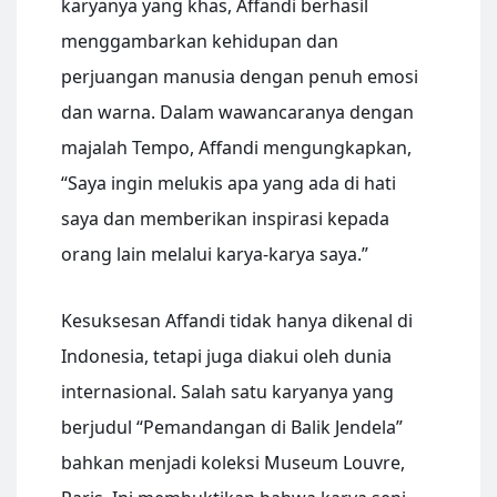
karyanya yang khas, Affandi berhasil
menggambarkan kehidupan dan
perjuangan manusia dengan penuh emosi
dan warna. Dalam wawancaranya dengan
majalah Tempo, Affandi mengungkapkan,
“Saya ingin melukis apa yang ada di hati
saya dan memberikan inspirasi kepada
orang lain melalui karya-karya saya.”
Kesuksesan Affandi tidak hanya dikenal di
Indonesia, tetapi juga diakui oleh dunia
internasional. Salah satu karyanya yang
berjudul “Pemandangan di Balik Jendela”
bahkan menjadi koleksi Museum Louvre,