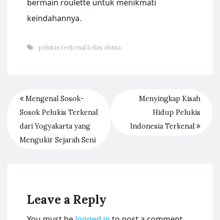
bermain roulette untuk menikmati
keindahannya.
pelukis terkenal kelas dunia
Mengenal Sosok-
Menyingkap Kisah
Sosok Pelukis Terkenal
Hidup Pelukis
dari Yogyakarta yang
Indonesia Terkenal
Mengukir Sejarah Seni
Leave a Reply
You must be
logged in
to post a comment.