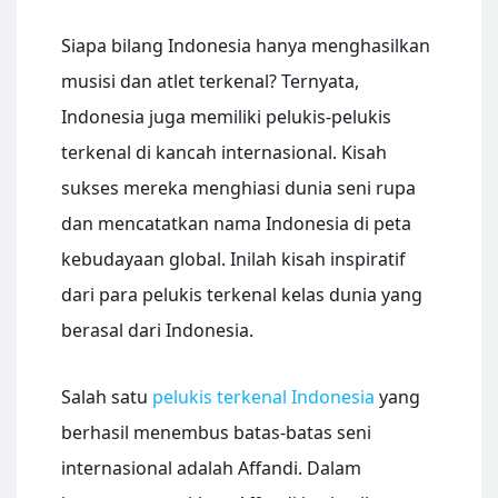
Siapa bilang Indonesia hanya menghasilkan
musisi dan atlet terkenal? Ternyata,
Indonesia juga memiliki pelukis-pelukis
terkenal di kancah internasional. Kisah
sukses mereka menghiasi dunia seni rupa
dan mencatatkan nama Indonesia di peta
kebudayaan global. Inilah kisah inspiratif
dari para pelukis terkenal kelas dunia yang
berasal dari Indonesia.
Salah satu
pelukis terkenal Indonesia
yang
berhasil menembus batas-batas seni
internasional adalah Affandi. Dalam