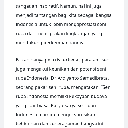
sangatlah inspiratif. Namun, hal ini juga
menjadi tantangan bagi kita sebagai bangsa
Indonesia untuk lebih mengapresiasi seni
rupa dan menciptakan lingkungan yang
mendukung perkembangannya.
Bukan hanya pelukis terkenal, para ahli seni
juga mengakui keunikan dan potensi seni
rupa Indonesia. Dr. Ardiyanto Samadibrata,
seorang pakar seni rupa, mengatakan, “Seni
rupa Indonesia memiliki kekayaan budaya
yang luar biasa. Karya-karya seni dari
Indonesia mampu mengekspresikan
kehidupan dan keberagaman bangsa ini