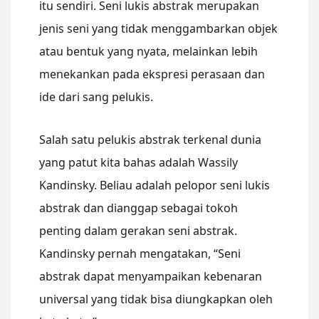
itu sendiri. Seni lukis abstrak merupakan
jenis seni yang tidak menggambarkan objek
atau bentuk yang nyata, melainkan lebih
menekankan pada ekspresi perasaan dan
ide dari sang pelukis.
Salah satu pelukis abstrak terkenal dunia
yang patut kita bahas adalah Wassily
Kandinsky. Beliau adalah pelopor seni lukis
abstrak dan dianggap sebagai tokoh
penting dalam gerakan seni abstrak.
Kandinsky pernah mengatakan, “Seni
abstrak dapat menyampaikan kebenaran
universal yang tidak bisa diungkapkan oleh