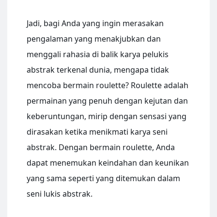
Jadi, bagi Anda yang ingin merasakan
pengalaman yang menakjubkan dan
menggali rahasia di balik karya pelukis
abstrak terkenal dunia, mengapa tidak
mencoba bermain roulette? Roulette adalah
permainan yang penuh dengan kejutan dan
keberuntungan, mirip dengan sensasi yang
dirasakan ketika menikmati karya seni
abstrak. Dengan bermain roulette, Anda
dapat menemukan keindahan dan keunikan
yang sama seperti yang ditemukan dalam
seni lukis abstrak.