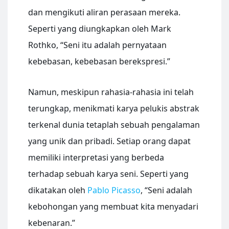
dan mengikuti aliran perasaan mereka.
Seperti yang diungkapkan oleh Mark
Rothko, “Seni itu adalah pernyataan
kebebasan, kebebasan berekspresi.”
Namun, meskipun rahasia-rahasia ini telah
terungkap, menikmati karya pelukis abstrak
terkenal dunia tetaplah sebuah pengalaman
yang unik dan pribadi. Setiap orang dapat
memiliki interpretasi yang berbeda
terhadap sebuah karya seni. Seperti yang
dikatakan oleh
Pablo Picasso
, “Seni adalah
kebohongan yang membuat kita menyadari
kebenaran.”