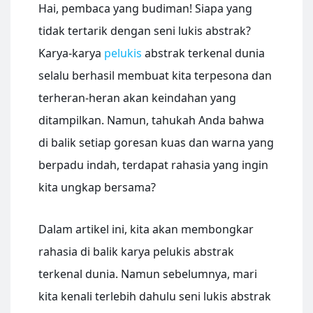
Hai, pembaca yang budiman! Siapa yang
tidak tertarik dengan seni lukis abstrak?
Karya-karya
pelukis
abstrak terkenal dunia
selalu berhasil membuat kita terpesona dan
terheran-heran akan keindahan yang
ditampilkan. Namun, tahukah Anda bahwa
di balik setiap goresan kuas dan warna yang
berpadu indah, terdapat rahasia yang ingin
kita ungkap bersama?
Dalam artikel ini, kita akan membongkar
rahasia di balik karya pelukis abstrak
terkenal dunia. Namun sebelumnya, mari
kita kenali terlebih dahulu seni lukis abstrak