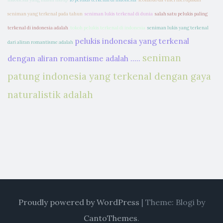
seniman yang terkenal pada tahun
seniman lukis terkenal di dunia
salah satu pelukis paling
terkenal di indonesia adalah
tokoh pelukis terkenal di indonesia
seniman lukis yang terkenal
pelukis indonesia yang terkenal
dari aliran romantisme adalah
seniman
dengan aliran romantisme adalah .....
patung indonesia yang terkenal dengan gaya
naturalistik adalah
Proudly powered by WordPress
|
Theme: Blogi by
CantoThemes
.