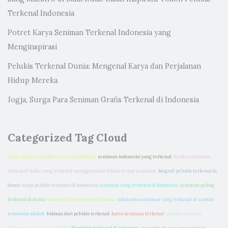
Terkenal Indonesia
Potret Karya Seniman Terkenal Indonesia yang
Menginspirasi
Pelukis Terkenal Dunia: Mengenal Karya dan Perjalanan
Hidup Mereka
Jogja, Surga Para Seniman Grafis Terkenal di Indonesia
Categorized Tag Cloud
tanda tangan pelukis terkenal indonesia
seniman indonesia yang terkenal
berikut seniman
lukis asal italia yang terkenal menggunakan teknik tempera adalah
biografi pelukis terkenal di
dunia
siapa pelukis terkenal di indonesia
seniman yang terkenal di indonesia
seniman paling
terkenal di dunia
nama pelukis terkenal di dunia
salah satu seniman yang terkenal di zaman
renaisans adalah
lukisan dari pelukis terkenal
karya seniman terkenal
pelukis terkenal
indonesia yang masih hidup
10 pelukis terkenal di indonesia
leonardo da vinci merupakan