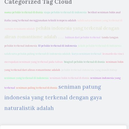
Categorized Tag Cloud
nama pelukis terkenal di dunia
siapa pelukis terkenal di indonesia
berikut seniman lukis asal
italia yang terkenal menggunakan teknik tempera adalah
salah satu seniman yang terkenal di
pelukis indonesia yang terkenal dengan
zaman renaisans adalah
aliran romantisme adalah .....
lukisan dari pelukis terkenal
tanda tangan
pelukis terkenal indonesia
10 pelukis terkenal di indonesia
tokoh pelukis terkenal di indonesia
salah satu pelukis paling terkenal di indonesia adalah
karya seniman terkenal
leonardo da vinci
merupakan seniman yang terkenal pada tahun
biografi pelukis terkenal di dunia
seniman lukis
yang terkenal dari aliran romantisme adalah
pelukis terkenal indonesia yang masih hidup
seniman yang terkenal di indonesia
seniman lukis terkenal di dunia
seniman indonesia yang
seniman patung
terkenal
seniman paling terkenal di dunia
indonesia yang terkenal dengan gaya
naturalistik adalah