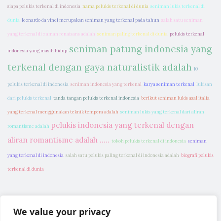
siapa pelukis terkenal di indonesia
nama pelukis terkenal di dunia
seniman lukis terkenal di
dunia
leonardo da vinci merupakan seniman yang terkenal pada tahun
salah satu seniman
yang terkenal di zaman renaisans adalah
seniman paling terkenal di dunia
pelukis terkenal
seniman patung indonesia yang
indonesia yang masih hidup
terkenal dengan gaya naturalistik adalah
10
pelukis terkenal di indonesia
seniman indonesia yang terkenal
karya seniman terkenal
lukisan
dari pelukis terkenal
tanda tangan pelukis terkenal indonesia
berikut seniman lukis asal italia
yang terkenal menggunakan teknik tempera adalah
seniman lukis yang terkenal dari aliran
pelukis indonesia yang terkenal dengan
romantisme adalah
aliran romantisme adalah .....
tokoh pelukis terkenal di indonesia
seniman
yang terkenal di indonesia
salah satu pelukis paling terkenal di indonesia adalah
biografi pelukis
terkenal di dunia
We value your privacy