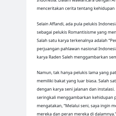
menceritakan cerita tentang kehidupan d
Selain Affandi, ada pula pelukis Indones
sebagai pelukis Romantisisme yang me
Salah satu karya terkenalnya adalah 
perjuangan pahlawan nasional Indonesia
karya Raden Saleh menggambarkan sema
Namun, tak hanya pelukis lama yang pat
memiliki bakat yang luar biasa. Salah 
dengan karya seni jalanan dan instalas
seringkali menggambarkan kehidupan 
mengatakan, “Melalui seni, saya ingin 
mereka dan peran mereka di dalamnya.