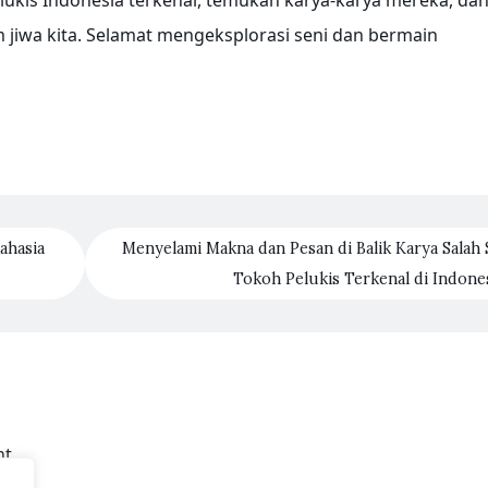
m jiwa kita. Selamat mengeksplorasi seni dan bermain
ahasia
Menyelami Makna dan Pesan di Balik Karya Salah 
Tokoh Pelukis Terkenal di Indone
t.