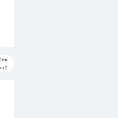
Satu
sia