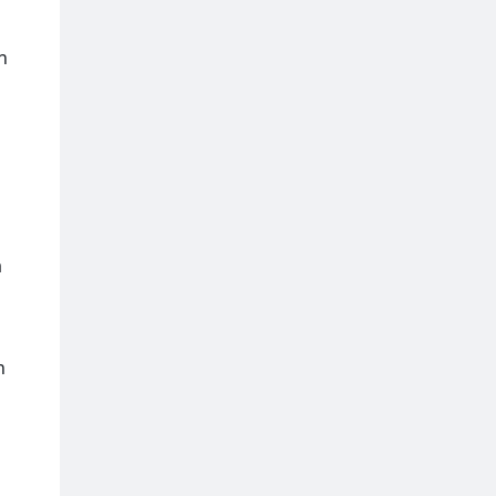
n
a
n