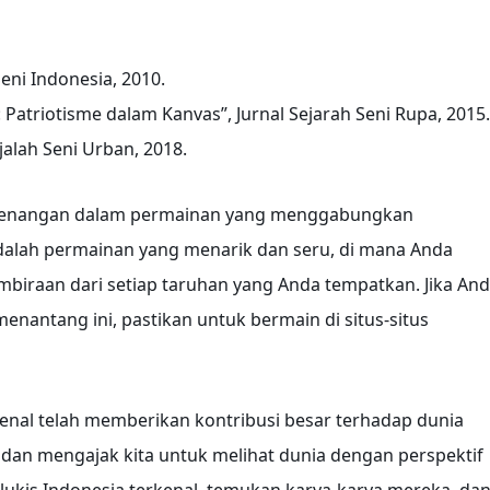
eni Indonesia, 2010.
 Patriotisme dalam Kanvas”, Jurnal Sejarah Seni Rupa, 2015.
lah Seni Urban, 2018.
esenangan dalam permainan yang menggabungkan
adalah permainan yang menarik dan seru, di mana Anda
iraan dari setiap taruhan yang Anda tempatkan. Jika An
nantang ini, pastikan untuk bermain di situs-situs
kenal telah memberikan kontribusi besar terhadap dunia
 dan mengajak kita untuk melihat dunia dengan perspektif
 pelukis Indonesia terkenal, temukan karya-karya mereka, da