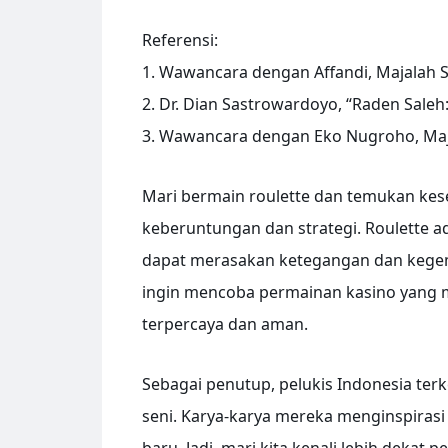
Referensi:
1. Wawancara dengan Affandi, Majalah S
2. Dr. Dian Sastrowardoyo, “Raden Saleh:
3. Wawancara dengan Eko Nugroho, Maja
Mari bermain roulette dan temukan k
keberuntungan dan strategi. Roulette 
dapat merasakan ketegangan dan kegemb
ingin mencoba permainan kasino yang me
terpercaya dan aman.
Sebagai penutup, pelukis Indonesia ter
seni. Karya-karya mereka menginspirasi
baru. Jadi, mari kita kenali lebih dekat