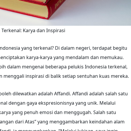
Terkenal: Karya dan Inspirasi
ndonesia yang terkenal? Di dalam negeri, terdapat begitu
menciptakan karya-karya yang mendalam dan memukau.
ebih dalam mengenai beberapa pelukis Indonesia terkenal,
 menggali inspirasi di balik setiap sentuhan kuas mereka.
boleh dilewatkan adalah Affandi. Affandi adalah salah satu
nal dengan gaya ekspresionisnya yang unik. Melalui
karya yang penuh emosi dan menggugah. Salah satu
dangan dari Atas” yang menggambarkan keindahan alam
ndi, ia mengungkapkan, “Melalui lukisan, saya ingin