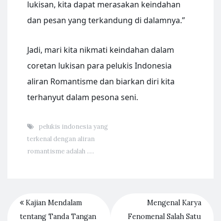
lukisan, kita dapat merasakan keindahan
dan pesan yang terkandung di dalamnya.”
Jadi, mari kita nikmati keindahan dalam
coretan lukisan para pelukis Indonesia
aliran Romantisme dan biarkan diri kita
terhanyut dalam pesona seni.
pelukis indonesia yang
terkenal dengan aliran
romantisme adalah .....
Kajian Mendalam
Mengenal Karya
tentang Tanda Tangan
Fenomenal Salah Satu