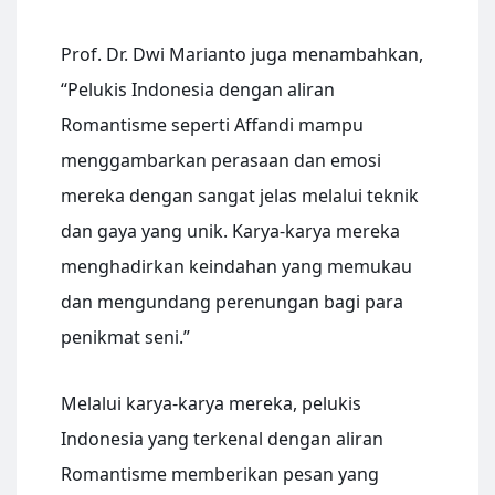
Prof. Dr. Dwi Marianto juga menambahkan,
“Pelukis Indonesia dengan aliran
Romantisme seperti Affandi mampu
menggambarkan perasaan dan emosi
mereka dengan sangat jelas melalui teknik
dan gaya yang unik. Karya-karya mereka
menghadirkan keindahan yang memukau
dan mengundang perenungan bagi para
penikmat seni.”
Melalui karya-karya mereka, pelukis
Indonesia yang terkenal dengan aliran
Romantisme memberikan pesan yang