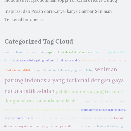
Menelusuri Jejak Seniman Jogja Terkenal di Kota Gudeg
Inspirasi dan Pesan dari Karya-karya Gambar Seniman
Terkenal Indonesia
Categorized Tag Cloud
seniman lukis terkenal di dunia
siapa pelukis terkenal di indonesia
seniman paling terkenal di
dunia
salah satu pelukis paling terkenal di indonesia adalah
lukisan dari pelukis terkenal
nama
seniman
pelukis terkenal di dunia
pelukis terkenal indonesia yang masih hidup
patung indonesia yang terkenal dengan gaya
naturalistik adalah
pelukis indonesia yang terkenal
dengan aliran romantisme adalah .....
biografi pelukis terkenal di dunia
seniman lukis yang terkenal dari aliran romantisme adalah
seniman yang terkenal di indonesia
karya seniman terkenal
salah satu seniman yang terkenal di zaman renaisans adalah
leonardo
da vinci merupakan seniman yang terkenal pada tahun
berikut seniman lukis asal italia yang