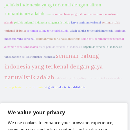
pelukis indonesia yang terkenal dengan aliran
romantisme adalah .....
seniman lukis yang terkenal dari aliran romantisme
adalah
pelukis terkenal indonesia yang masih hidup
karya seniman terkenal
seniman lukis
terkenal di dunia
seniman paling terkenal di dunia
tokoh pelukis terkenal di indonesia
seniman
indonesia yang terkenal
seniman yang terkenal di indonesia
salah satu seniman yang terkenal
di zaman renaisans adalah
siapa pelukis terkenal di indonesia
10 pelukis terkenal di indonesia
seniman patung
tanda tangan pelukis terkenal indonesia
indonesia yang terkenal dengan gaya
naturalistik adalah
salah satu pelukis paling terkenal di indonesia adalah
nama pelukis terkenal di dunia
biografi pelukis terkenal di dunia
We value your privacy
We use cookies to enhance your browsing experience,
serve personalized ads or content, and analyze our