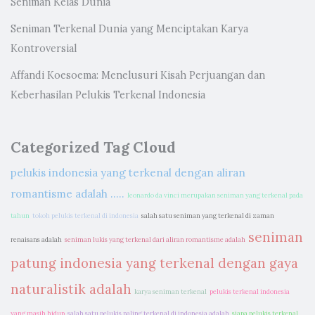
Seniman Kelas Dunia
Seniman Terkenal Dunia yang Menciptakan Karya
Kontroversial
Affandi Koesoema: Menelusuri Kisah Perjuangan dan
Keberhasilan Pelukis Terkenal Indonesia
Categorized Tag Cloud
pelukis indonesia yang terkenal dengan aliran
romantisme adalah .....
leonardo da vinci merupakan seniman yang terkenal pada
tahun
tokoh pelukis terkenal di indonesia
salah satu seniman yang terkenal di zaman
seniman
renaisans adalah
seniman lukis yang terkenal dari aliran romantisme adalah
patung indonesia yang terkenal dengan gaya
naturalistik adalah
karya seniman terkenal
pelukis terkenal indonesia
yang masih hidup
salah satu pelukis paling terkenal di indonesia adalah
siapa pelukis terkenal