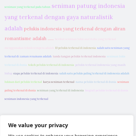
seniman patung indonesia
seniman yang terkenal pada tahun
yang terkenal dengan gaya naturalistik
adalah
pelukis indonesia yang terkenal dengan aliran
romantisme adalah .....
berikut seniman lukis asal italia yang terkenal
menggunakan teknik tempera adalah
10 pelukis terkenal di indonesia
salah satu seniman yang
terkenal di zaman renaisans adalah
tanda tangan pelukis terkenal indonesia
seniman lukis
terkenal di dunia
tokoh pelukis terkenal di indonesia
pelukis terkenal indonesia yang masih
hidup
siapa pelukis terkenal di indonesia
salah satu pelukis paling terkenal di indonesia adalah
lukisan dari pelukis terkenal
karya seniman terkenal
nama pelukis terkenal di dunia
seniman
paling terkenal di dunia
seniman yang terkenal di indonesia
biografi pelukis terkenal di dunia
seniman indonesia yang terkenal
We value your privacy
We use cookies to enhance your browsing experience,