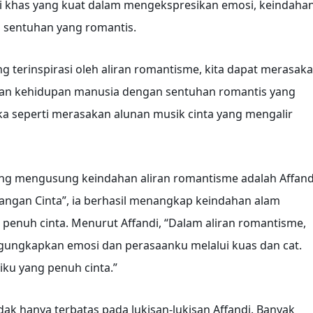
ciri khas yang kuat dalam mengekspresikan emosi, keindaha
n sentuhan yang romantis.
g terinspirasi oleh aliran romantisme, kita dapat merasak
an kehidupan manusia dengan sentuhan romantis yang
a seperti merasakan alunan musik cinta yang mengalir
yang mengusung keindahan aliran romantisme adalah Affand
ngan Cinta”, ia berhasil menangkap keindahan alam
penuh cinta. Menurut Affandi, “Dalam aliran romantisme,
ngkapkan emosi dan perasaanku melalui kuas dan cat.
iku yang penuh cinta.”
ak hanya terbatas pada lukisan-lukisan Affandi. Banyak