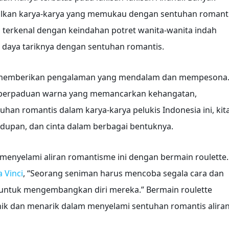
silkan karya-karya yang memukau dengan sentuhan romant
g terkenal dengan keindahan potret wanita-wanita indah
aya tariknya dengan sentuhan romantis.
t memberikan pengalaman yang mendalam dan mempesona
a perpaduan warna yang memancarkan kehangatan,
uhan romantis dalam karya-karya pelukis Indonesia ini, kit
dupan, dan cinta dalam berbagai bentuknya.
 menyelami aliran romantisme ini dengan bermain roulette.
 Vinci
, “Seorang seniman harus mencoba segala cara dan
r untuk mengembangkan diri mereka.” Bermain roulette
k dan menarik dalam menyelami sentuhan romantis alira