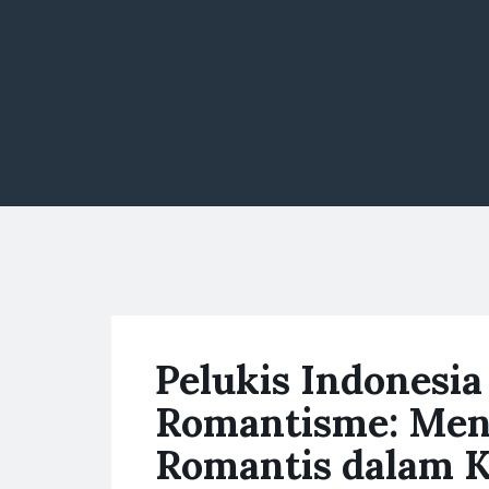
Pelukis Indonesia
Romantisme: Men
Romantis dalam 