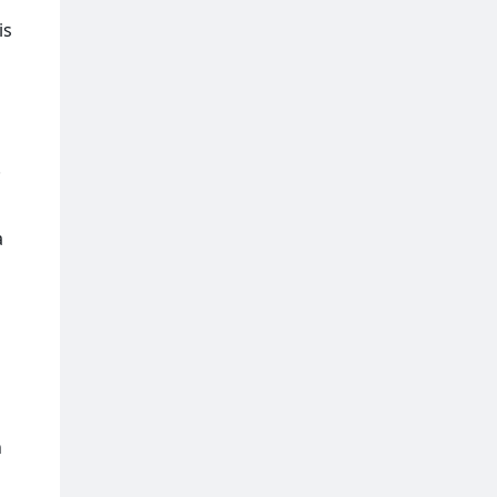
is
.
a
n