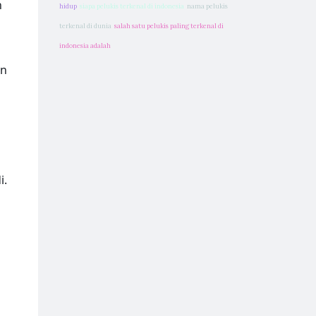
n
hidup
siapa pelukis terkenal di indonesia
nama pelukis
terkenal di dunia
salah satu pelukis paling terkenal di
indonesia adalah
an
i.