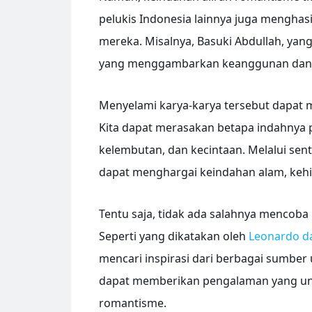
pelukis Indonesia lainnya juga mengha
mereka. Misalnya, Basuki Abdullah, yan
yang menggambarkan keanggunan dan d
Menyelami karya-karya tersebut dapa
Kita dapat merasakan betapa indahny
kelembutan, dan kecintaan. Melalui sent
dapat menghargai keindahan alam, kehi
Tentu saja, tidak ada salahnya mencoba
Seperti yang dikatakan oleh
Leonardo da
mencari inspirasi dari berbagai sumbe
dapat memberikan pengalaman yang uni
romantisme.