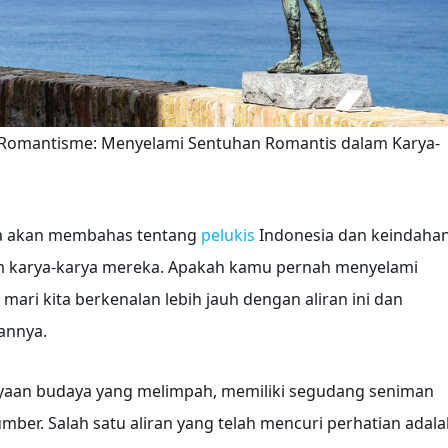
 Romantisme: Menyelami Sentuhan Romantis dalam Karya-
ita akan membahas tentang
pelukis
Indonesia dan keindaha
am karya-karya mereka. Apakah kamu pernah menyelami
mari kita berkenalan lebih jauh dengan aliran ini dan
annya.
ayaan budaya yang melimpah, memiliki segudang seniman
umber. Salah satu aliran yang telah mencuri perhatian adal