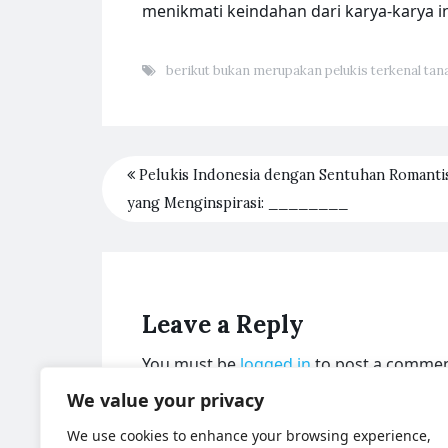
menikmati keindahan dari karya-karya 
berikut bukan merupakan pelukis terkenal tana
Pelukis Indonesia dengan Sentuhan Romant
yang Menginspirasi: ________
Leave a Reply
You must be
logged in
to post a commen
We value your privacy
We use cookies to enhance your browsing experience,