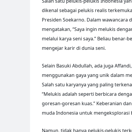
Salah satu pelukis-pelukis Indonesia ya
dikenal sebagai pelukis realis terkemuka
Presiden Soekarno. Dalam wawancara de
mengatakan, “Saya ingin melukis denga
melalui karya seni saya.” Beliau benar
mengejar karir di dunia seni.
Selain Basuki Abdullah, ada juga Affandi,
menggunakan gaya yang unik dalam me
Salah satu karyanya yang paling terken
“Melukis adalah seperti berbicara deng
goresan-goresan kuas.” Keberanian dan 
muda Indonesia untuk mengeksplorasi b
Namun, tidak hanya pelukis-pelukis ter