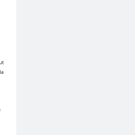
g
ut
da
a