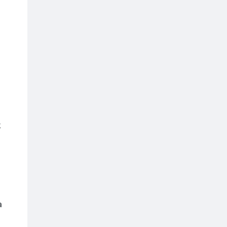
k
u
a