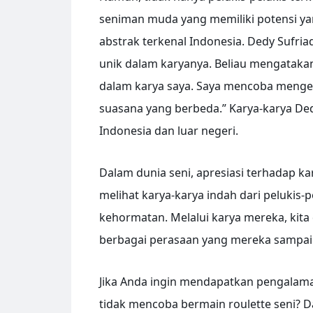
seniman muda yang memiliki potensi yang
abstrak terkenal Indonesia. Dedy Sufr
unik dalam karyanya. Beliau mengataka
dalam karya saya. Saya mencoba menge
suasana yang berbeda.” Karya-karya Dedy
Indonesia dan luar negeri.
Dalam dunia seni, apresiasi terhadap k
melihat karya-karya indah dari pelukis-p
kehormatan. Melalui karya mereka, kita
berbagai perasaan yang mereka sampai
Jika Anda ingin mendapatkan pengalama
tidak mencoba bermain roulette seni? 