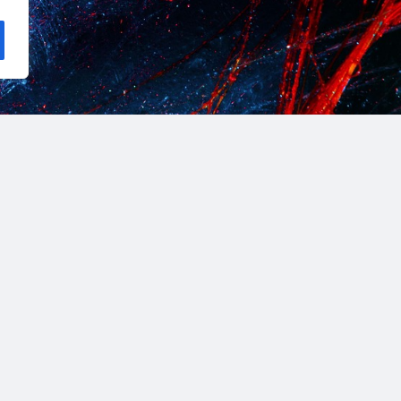
onesia hingga meraih kesuksesan selalu menarik untuk
ni mampu membangun nama dan reputasi mereka di dunia
suksesan mereka?
yang sukses dalam perjalanan karier adalah I Nyoman
enal dengan karya-karya lukisannya yang unik dan
angkan berbagai penghargaan bergengsi, termasuk Hadia
 1998. Dalam perjalanan karier seniman terkenalnya, Masria
 terus berkarya dan tidak pernah berhenti belajar. Saya