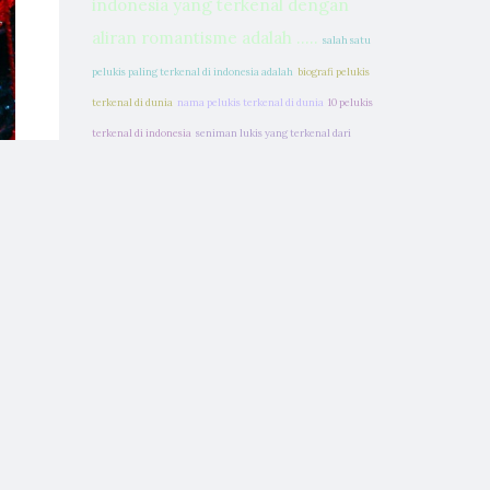
indonesia yang terkenal dengan
aliran romantisme adalah .....
salah satu
pelukis paling terkenal di indonesia adalah
biografi pelukis
terkenal di dunia
nama pelukis terkenal di dunia
10 pelukis
terkenal di indonesia
seniman lukis yang terkenal dari
aliran romantisme adalah
siapa pelukis terkenal di
indonesia
leonardo da vinci merupakan seniman yang
terkenal pada tahun
tanda tangan pelukis terkenal
indonesia
karya seniman terkenal
tokoh pelukis terkenal di
indonesia
berikut seniman lukis asal italia yang terkenal
menggunakan teknik tempera adalah
seniman paling
terkenal di dunia
lukisan dari pelukis terkenal
seniman
indonesia yang terkenal
salah satu seniman yang terkenal
h
di zaman renaisans adalah
seniman yang terkenal di
di
indonesia
seniman lukis terkenal di dunia
seniman patung indonesia