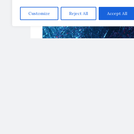
Customize
Reject All
Accept All
Perjalanan karier seniman terkenal Ind
ditelusuri. Bagaimana para seniman i
seni Indonesia? Apa rahasia di balik ke
Salah satu seniman terkenal Indonesia 
Masriadi,
pelukis
asal Bali. Masriadi dik
mengesankan. Ia telah berhasil memen
Seni Indonesia dari Philip Morris tahun
mengatakan, “Saya berusaha keras untuk