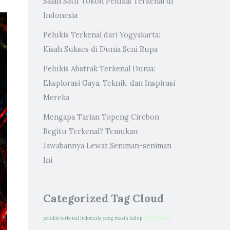
Salah Satu Tokoh Pelukis Terkenal di
Indonesia
Pelukis Terkenal dari Yogyakarta:
Kisah Sukses di Dunia Seni Rupa
Pelukis Abstrak Terkenal Dunia:
Eksplorasi Gaya, Teknik, dan Inspirasi
Mereka
Mengapa Tarian Topeng Cirebon
Begitu Terkenal? Temukan
Jawabannya Lewat Seniman-seniman
Ini
Categorized Tag Cloud
pelukis
pelukis terkenal indonesia yang masih hidup