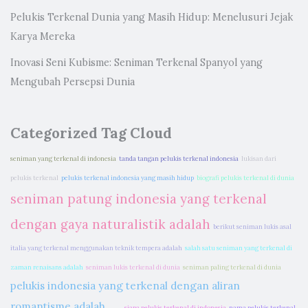
Pelukis Terkenal Dunia yang Masih Hidup: Menelusuri Jejak
Karya Mereka
Inovasi Seni Kubisme: Seniman Terkenal Spanyol yang
Mengubah Persepsi Dunia
Categorized Tag Cloud
seniman yang terkenal di indonesia
tanda tangan pelukis terkenal indonesia
lukisan dari
pelukis terkenal
pelukis terkenal indonesia yang masih hidup
biografi pelukis terkenal di dunia
seniman patung indonesia yang terkenal
dengan gaya naturalistik adalah
berikut seniman lukis asal
italia yang terkenal menggunakan teknik tempera adalah
salah satu seniman yang terkenal di
zaman renaisans adalah
seniman lukis terkenal di dunia
seniman paling terkenal di dunia
pelukis indonesia yang terkenal dengan aliran
romantisme adalah .....
siapa pelukis terkenal di indonesia
nama pelukis terkenal