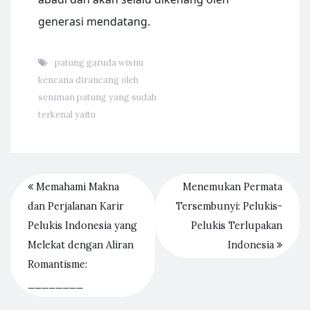
generasi mendatang.
patung garuda wisnu
kencana dirancang oleh
seniman patung yang sudah
terkenal yaitu
Memahami Makna
Menemukan Permata
dan Perjalanan Karir
Tersembunyi: Pelukis-
Pelukis Indonesia yang
Pelukis Terlupakan
Melekat dengan Aliran
Indonesia
Romantisme:
________