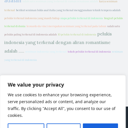
adalah
salah satu seniman yang terkenal di zaman renaisans adalah
karya seniman
terkenal
berikut seniman lukis asal italia yang terkenal menggunakan teknik tempera adalah
pelukis terkenal indonesia yang masih hidup
siapa pelukis terkenal di indonesia
biografi pelukis
terkenal di dunia
leonardo da vinci merupakan seniman yang terkenal pada tahun
salah satu
pelukis
pelukis paling terkenal di indonesia adalah
10 pelukis terkenal di indonesia
indonesia yang terkenal dengan aliran romantisme
adalah .....
seniman indonesia yang terkenal
tokoh pelukis terkenal di indonesia
seniman
yang terkenal di indonesia
We value your privacy
We use cookies to enhance your browsing experience,
serve personalized ads or content, and analyze our
traffic. By clicking "Accept All", you consent to our use of
cookies.
Proudly powered by WordPress
|
Theme: Blogi by