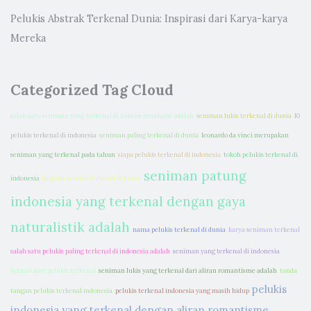
Pelukis Abstrak Terkenal Dunia: Inspirasi dari Karya-karya
Mereka
Categorized Tag Cloud
salah satu seniman yang terkenal di zaman renaisans adalah
seniman lukis terkenal di dunia
10
pelukis terkenal di indonesia
seniman paling terkenal di dunia
leonardo da vinci merupakan
seniman yang terkenal pada tahun
siapa pelukis terkenal di indonesia
tokoh pelukis terkenal di
seniman patung
indonesia
biografi pelukis terkenal di dunia
indonesia yang terkenal dengan gaya
naturalistik adalah
nama pelukis terkenal di dunia
karya seniman terkenal
salah satu pelukis paling terkenal di indonesia adalah
seniman yang terkenal di indonesia
lukisan dari pelukis terkenal
seniman lukis yang terkenal dari aliran romantisme adalah
tanda
pelukis
tangan pelukis terkenal indonesia
pelukis terkenal indonesia yang masih hidup
indonesia yang terkenal dengan aliran romantisme