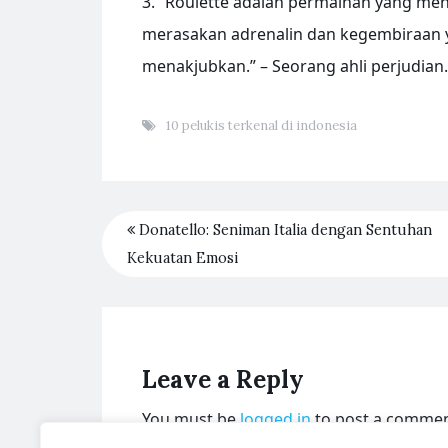
3. “Roulette adalah permainan yang me
merasakan adrenalin dan kegembiraan ya
menakjubkan.” – Seorang ahli perjudian.
10 pelukis terkenal di indonesia
Donatello: Seniman Italia dengan Sentuhan
Kekuatan Emosi
Leave a Reply
You must be
logged in
to post a commen