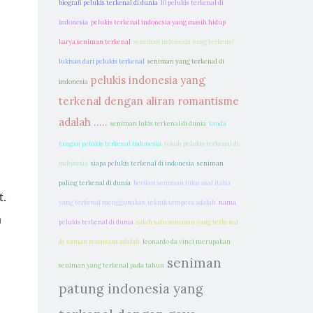
biografi pelukis terkenal di dunia
10 pelukis terkenal di
indonesia
pelukis terkenal indonesia yang masih hidup
karya seniman terkenal
seniman indonesia yang terkenal
lukisan dari pelukis terkenal
seniman yang terkenal di
pelukis indonesia yang
indonesia
terkenal dengan aliran romantisme
adalah .....
seniman lukis terkenal di dunia
tanda
tangan pelukis terkenal indonesia
tokoh pelukis terkenal di
indonesia
siapa pelukis terkenal di indonesia
seniman
paling terkenal di dunia
berikut seniman lukis asal italia
t.
yang terkenal menggunakan teknik tempera adalah
nama
a
pelukis terkenal di dunia
salah satu seniman yang terkenal
di zaman renaisans adalah
leonardo da vinci merupakan
seniman
seniman yang terkenal pada tahun
patung indonesia yang