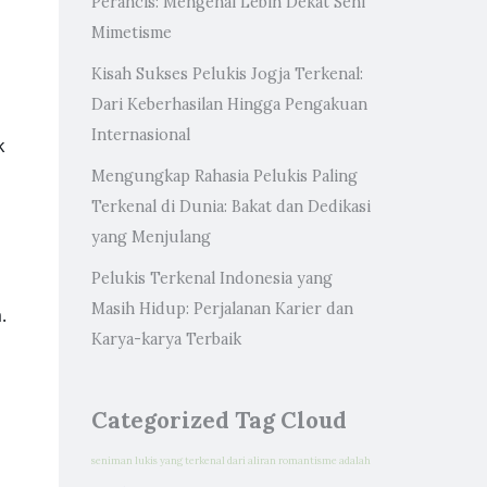
Perancis: Mengenal Lebih Dekat Seni
Mimetisme
Kisah Sukses Pelukis Jogja Terkenal:
Dari Keberhasilan Hingga Pengakuan
Internasional
k
Mengungkap Rahasia Pelukis Paling
Terkenal di Dunia: Bakat dan Dedikasi
yang Menjulang
Pelukis Terkenal Indonesia yang
Masih Hidup: Perjalanan Karier dan
.
Karya-karya Terbaik
Categorized Tag Cloud
seniman lukis yang terkenal dari aliran romantisme adalah