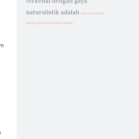
terkenal dengan gaya
naturalistik adalah
salah satu pelukis
paling terkenal di indonesia adalah
am
n