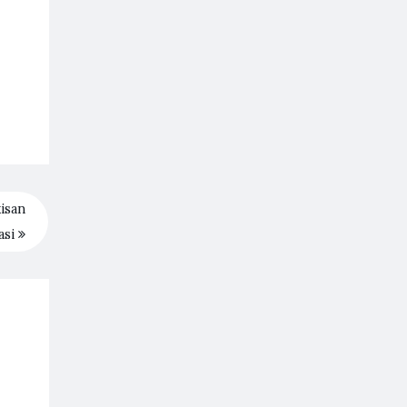
isan
asi