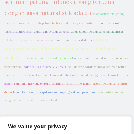
seniman patung indonesia yang terkenal
dengan gaya naturalistik adalah
salah satu pelukis paling
terkenal di indonesia adalah
pelukis terkenal indonesia yang masih hidup
seniman yang
terkenal di indonesia
lukisan dari pelukis terkenal
tanda tangan pelukis terkenal indonesia
pelukis
tokoh pelukis terkenal di indonesia
seniman lukis terkenal di dunia
indonesia yang terkenal dengan aliran romantisme
adalah .....
siapa pelukis terkenal di indonesia
karya seniman terkenal
seniman indonesia
yang terkenal
nama pelukis terkenal di dunia
10 pelukis terkenal di indonesia
seniman paling
terkenal di dunia
berikut seniman lukis asal italia yang terkenal menggunakan teknik tempera
adalah
seniman lukis yang terkenal dari aliran romantisme adalah
biografi pelukis terkenal di
dunia
leonardo da vinci merupakan seniman yang terkenal pada tahun
salah satu seniman
yang terkenal di zaman renaisans adalah
We value your privacy