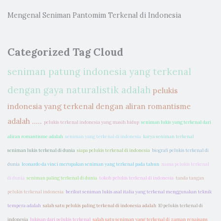
Mengenal Seniman Pantomim Terkenal di Indonesia
Categorized Tag Cloud
seniman patung indonesia yang terkenal
dengan gaya naturalistik adalah
pelukis
indonesia yang terkenal dengan aliran romantisme
adalah .....
pelukis terkenal indonesia yang masih hidup
seniman lukis yang terkenal dari
aliran romantisme adalah
seniman yang terkenal di indonesia
karya seniman terkenal
seniman lukis terkenal di dunia
siapa pelukis terkenal di indonesia
biografi pelukis terkenal di
dunia
leonardo da vinci merupakan seniman yang terkenal pada tahun
nama pelukis terkenal
di dunia
seniman paling terkenal di dunia
tokoh pelukis terkenal di indonesia
tanda tangan
pelukis terkenal indonesia
berikut seniman lukis asal italia yang terkenal menggunakan teknik
tempera adalah
salah satu pelukis paling terkenal di indonesia adalah
10 pelukis terkenal di
indonesia
lukisan dari pelukis terkenal
salah satu seniman yang terkenal di zaman renaisans