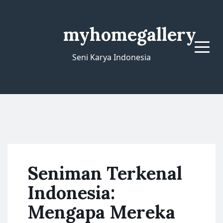
myhomegallery
Menu
Seni Karya Indonesia
Seniman Terkenal
Indonesia:
Mengapa Mereka