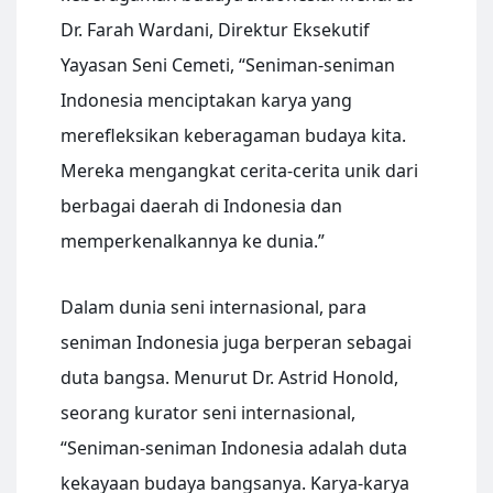
Dr. Farah Wardani, Direktur Eksekutif
Yayasan Seni Cemeti, “Seniman-seniman
Indonesia menciptakan karya yang
merefleksikan keberagaman budaya kita.
Mereka mengangkat cerita-cerita unik dari
berbagai daerah di Indonesia dan
memperkenalkannya ke dunia.”
Dalam dunia seni internasional, para
seniman Indonesia juga berperan sebagai
duta bangsa. Menurut Dr. Astrid Honold,
seorang kurator seni internasional,
“Seniman-seniman Indonesia adalah duta
kekayaan budaya bangsanya. Karya-karya