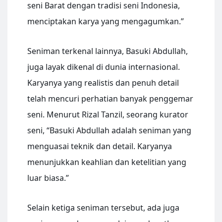
seni Barat dengan tradisi seni Indonesia,
menciptakan karya yang mengagumkan.”
Seniman terkenal lainnya, Basuki Abdullah,
juga layak dikenal di dunia internasional.
Karyanya yang realistis dan penuh detail
telah mencuri perhatian banyak penggemar
seni. Menurut Rizal Tanzil, seorang kurator
seni, “Basuki Abdullah adalah seniman yang
menguasai teknik dan detail. Karyanya
menunjukkan keahlian dan ketelitian yang
luar biasa.”
Selain ketiga seniman tersebut, ada juga