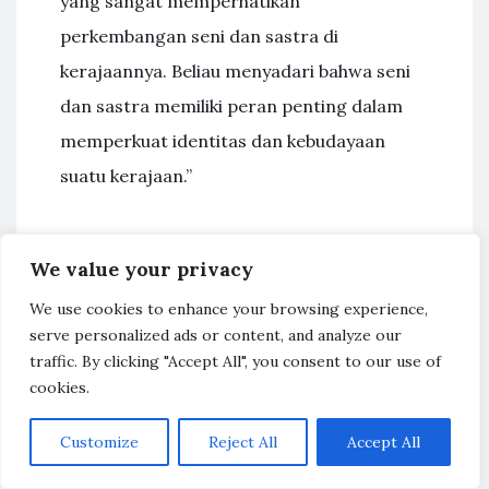
yang sangat memperhatikan
perkembangan seni dan sastra di
kerajaannya. Beliau menyadari bahwa seni
dan sastra memiliki peran penting dalam
memperkuat identitas dan kebudayaan
suatu kerajaan.”
Salah satu karya seni yang terkenal dari
We value your privacy
Kerajaan Mataram Kuno adalah relief candi
We use cookies to enhance your browsing experience,
Prambanan. Relief candi ini merupakan
serve personalized ads or content, and analyze our
karya seni yang menggambarkan cerita-
traffic. By clicking "Accept All", you consent to our use of
cerita epik dalam kitab Ramayana dan
cookies.
Mahabharata. Relief-relief ini menjadi bukti
Customize
Reject All
Accept All
nyata betapa indahnya seni yang dihasilkan
oleh para seniman Kerajaan Mataram