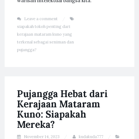
warisan intelektual bangsa kita.”
Leave a comment
siapakah tokoh penting dari
kerajaan mataram kuno yang
terkenal sebagai seniman dan
pujangga?
Pujangga Hebat dari
Kerajaan Mataram
Kuno: Siapakah
Mereka?
November 14, 2023
kudakuda777