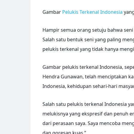
Gambar
Pelukis Terkenal Indonesia
yang
Hampir semua orang setuju bahwa seni 
Salah satu bentuk seni yang paling men
pelukis terkenal yang tidak hanya mengi
Gambar pelukis terkenal Indonesia, sepe
Hendra Gunawan, telah menciptakan ka
Indonesia, kehidupan sehari-hari masya
Salah satu pelukis terkenal Indonesia y
melukisnya yang ekspresif dan penuh em
dari perasaan saya. Saya mencoba meng
dan goresan kuas.”