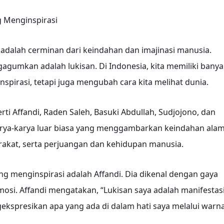
 Menginspirasi
adalah cerminan dari keindahan dan imajinasi manusia.
gagumkan adalah lukisan. Di Indonesia, kita memiliki bany
nspirasi, tetapi juga mengubah cara kita melihat dunia.
rti Affandi, Raden Saleh, Basuki Abdullah, Sudjojono, dan
rya-karya luar biasa yang menggambarkan keindahan ala
rakat, serta perjuangan dan kehidupan manusia.
ang menginspirasi adalah Affandi. Dia dikenal dengan gaya
osi. Affandi mengatakan, “Lukisan saya adalah manifestas
ekspresikan apa yang ada di dalam hati saya melalui warn