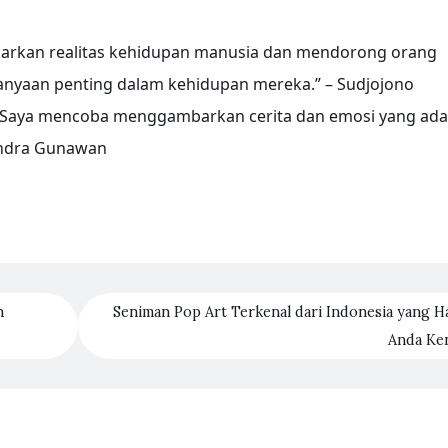
mbarkan realitas kehidupan manusia dan mendorong orang
tanyaan penting dalam kehidupan mereka.” – Sudjojono
ya. Saya mencoba menggambarkan cerita dan emosi yang ada
Hendra Gunawan
h
Seniman Pop Art Terkenal dari Indonesia yang H
Anda Ke