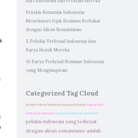
dari Indonesia dan Prestasi Mereka
Pelukis Romantis Indonesia:
Menelusuri Jejak Seniman Berbakat
dengan Aliran Romantisme
ak
5 Pelukis Terkenal Indonesia dan
Karya Ikonik Mereka
10 Karya Terkenal Seniman Indonesia
yang Menginspirasi
m
Categorized Tag Cloud
pelukis terkenal indonesia yang masih hidup
siapa pelukis
terkenal di indonesia
biografi pelukis terkenal di dunia
i
pelukis indonesia yang terkenal
a
dengan aliran romantisme adalah