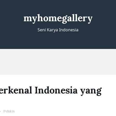
myhomegallery
Seni Karya Indonesia
erkenal Indonesia yang
Pelukis