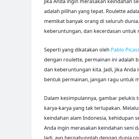
Jika Anda ingin merasakan keindahan s
adalah pilihan yang tepat. Roulette ad
memikat banyak orang di seluruh dunia.
keberuntungan, dan kecerdasan untuk
Seperti yang dikatakan oleh
Pablo Picas
dengan roulette, permainan ini adalah
dan keberuntungan kita. Jadi, jika Anda
bentuk permainan, jangan ragu untuk m
Dalam kesimpulannya, gambar pelukis t
karya-karya yang tak terlupakan. Melal
keindahan alam Indonesia, kehidupan se
Anda ingin merasakan keindahan seni da
Jadi, ayo bergabunglah dengan dunia r