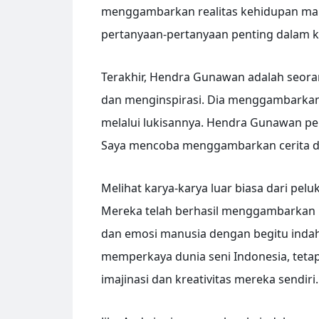
menggambarkan realitas kehidupan man
pertanyaan-pertanyaan penting dalam 
Terakhir, Hendra Gunawan adalah seoran
dan menginspirasi. Dia menggambarkan
melalui lukisannya. Hendra Gunawan per
Saya mencoba menggambarkan cerita dan 
Melihat karya-karya luar biasa dari peluki
Mereka telah berhasil menggambarkan k
dan emosi manusia dengan begitu indah
memperkaya dunia seni Indonesia, teta
imajinasi dan kreativitas mereka sendiri.