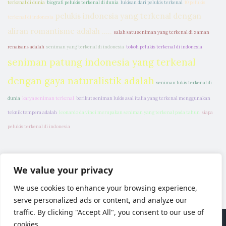
terkenal di dunia
biografi pelukis terkenal di dunia
lukisan dari pelukis terkenal
10 pelukis
pelukis indonesia yang terkenal dengan
terkenal di indonesia
aliran romantisme adalah .....
salah satu seniman yang terkenal di zaman
renaisans adalah
seniman yang terkenal di indonesia
tokoh pelukis terkenal di indonesia
seniman patung indonesia yang terkenal
dengan gaya naturalistik adalah
seniman lukis terkenal di
dunia
karya seniman terkenal
berikut seniman lukis asal italia yang terkenal menggunakan
teknik tempera adalah
leonardo da vinci merupakan seniman yang terkenal pada tahun
siapa
pelukis terkenal di indonesia
We value your privacy
We use cookies to enhance your browsing experience,
serve personalized ads or content, and analyze our
traffic. By clicking "Accept All", you consent to our use of
cookies.