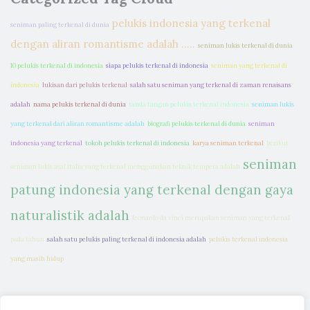
pelukis indonesia yang terkenal
seniman paling terkenal di dunia
dengan aliran romantisme adalah .....
seniman lukis terkenal di dunia
10 pelukis terkenal di indonesia
siapa pelukis terkenal di indonesia
seniman yang terkenal di
indonesia
lukisan dari pelukis terkenal
salah satu seniman yang terkenal di zaman renaisans
adalah
nama pelukis terkenal di dunia
tanda tangan pelukis terkenal indonesia
seniman lukis
yang terkenal dari aliran romantisme adalah
biografi pelukis terkenal di dunia
seniman
indonesia yang terkenal
tokoh pelukis terkenal di indonesia
karya seniman terkenal
berikut
seniman
seniman lukis asal italia yang terkenal menggunakan teknik tempera adalah
patung indonesia yang terkenal dengan gaya
naturalistik adalah
leonardo da vinci merupakan seniman yang terkenal
pada tahun
salah satu pelukis paling terkenal di indonesia adalah
pelukis terkenal indonesia
yang masih hidup