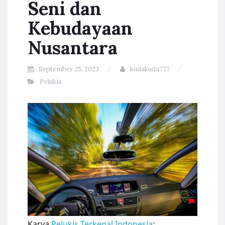
Seni dan
Kebudayaan
Nusantara
September 25, 2023
kudakuda777
Pelukis
Karya
Pelukis Terkenal Indonesia
: