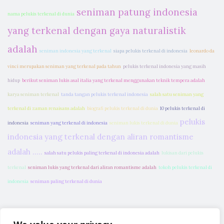
seniman patung indonesia
nama pelukis terkenal di dunia
yang terkenal dengan gaya naturalistik
adalah
seniman indonesia yang terkenal
siapa pelukis terkenal di indonesia
leonardo da
vinci merupakan seniman yang terkenal pada tahun
pelukis terkenal indonesia yang masih
hidup
berikut seniman lukis asal italia yang terkenal menggunakan teknik tempera adalah
karya seniman terkenal
tanda tangan pelukis terkenal indonesia
salah satu seniman yang
terkenal di zaman renaisans adalah
biografi pelukis terkenal di dunia
10 pelukis terkenal di
pelukis
indonesia
seniman yang terkenal di indonesia
seniman lukis terkenal di dunia
indonesia yang terkenal dengan aliran romantisme
adalah .....
salah satu pelukis paling terkenal di indonesia adalah
lukisan dari pelukis
terkenal
seniman lukis yang terkenal dari aliran romantisme adalah
tokoh pelukis terkenal di
indonesia
seniman paling terkenal di dunia