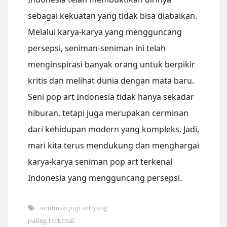
sebagai kekuatan yang tidak bisa diabaikan.
Melalui karya-karya yang mengguncang
persepsi, seniman-seniman ini telah
menginspirasi banyak orang untuk berpikir
kritis dan melihat dunia dengan mata baru.
Seni pop art Indonesia tidak hanya sekadar
hiburan, tetapi juga merupakan cerminan
dari kehidupan modern yang kompleks. Jadi,
mari kita terus mendukung dan menghargai
karya-karya seniman pop art terkenal
Indonesia yang mengguncang persepsi.
seniman pop art yang
paling terkenal