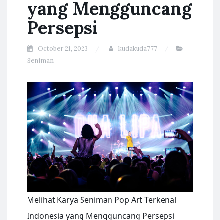
yang Mengguncang
Persepsi
October 21, 2023
kudakuda777
Seniman
Melihat Karya Seniman Pop Art Terkenal
Indonesia yang Mengguncang Persepsi