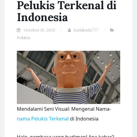
Pelukis Terkenal di
Indonesia
October 10, 2023
kudakuda777
Pelukis
Mendalami Seni Visual: Mengenal Nama-
nama Pelukis Terkenal
di Indonesia
Halo, pembaca yang budiman! Apa kabar?