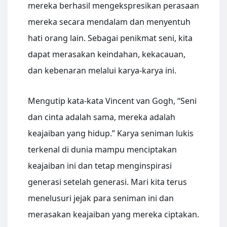
mereka berhasil mengekspresikan perasaan
mereka secara mendalam dan menyentuh
hati orang lain. Sebagai penikmat seni, kita
dapat merasakan keindahan, kekacauan,
dan kebenaran melalui karya-karya ini.
Mengutip kata-kata Vincent van Gogh, “Seni
dan cinta adalah sama, mereka adalah
keajaiban yang hidup.” Karya seniman lukis
terkenal di dunia mampu menciptakan
keajaiban ini dan tetap menginspirasi
generasi setelah generasi. Mari kita terus
menelusuri jejak para seniman ini dan
merasakan keajaiban yang mereka ciptakan.