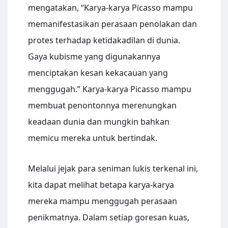
mengatakan, “Karya-karya Picasso mampu
memanifestasikan perasaan penolakan dan
protes terhadap ketidakadilan di dunia.
Gaya kubisme yang digunakannya
menciptakan kesan kekacauan yang
menggugah.” Karya-karya Picasso mampu
membuat penontonnya merenungkan
keadaan dunia dan mungkin bahkan
memicu mereka untuk bertindak.
Melalui jejak para seniman lukis terkenal ini,
kita dapat melihat betapa karya-karya
mereka mampu menggugah perasaan
penikmatnya. Dalam setiap goresan kuas,