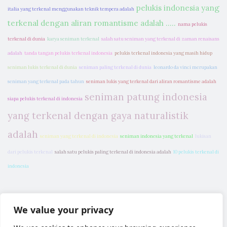
pelukis indonesia yang
italia yang terkenal menggunakan teknik tempera adalah
terkenal dengan aliran romantisme adalah .....
nama pelukis
terkenal di dunia
karya seniman terkenal
salah satu seniman yang terkenal di zaman renaisans
adalah
tanda tangan pelukis terkenal indonesia
pelukis terkenal indonesia yang masih hidup
seniman lukis terkenal di dunia
seniman paling terkenal di dunia
leonardo da vinci merupakan
seniman yang terkenal pada tahun
seniman lukis yang terkenal dari aliran romantisme adalah
seniman patung indonesia
siapa pelukis terkenal di indonesia
yang terkenal dengan gaya naturalistik
adalah
seniman yang terkenal di indonesia
seniman indonesia yang terkenal
lukisan
dari pelukis terkenal
salah satu pelukis paling terkenal di indonesia adalah
10 pelukis terkenal di
indonesia
We value your privacy