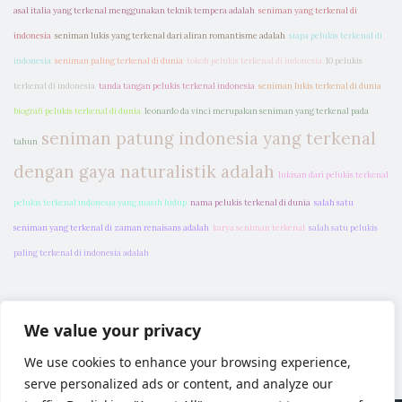
asal italia yang terkenal menggunakan teknik tempera adalah
seniman yang terkenal di
indonesia
seniman lukis yang terkenal dari aliran romantisme adalah
siapa pelukis terkenal di
indonesia
seniman paling terkenal di dunia
tokoh pelukis terkenal di indonesia
10 pelukis
terkenal di indonesia
tanda tangan pelukis terkenal indonesia
seniman lukis terkenal di dunia
biografi pelukis terkenal di dunia
leonardo da vinci merupakan seniman yang terkenal pada
seniman patung indonesia yang terkenal
tahun
dengan gaya naturalistik adalah
lukisan dari pelukis terkenal
pelukis terkenal indonesia yang masih hidup
nama pelukis terkenal di dunia
salah satu
seniman yang terkenal di zaman renaisans adalah
karya seniman terkenal
salah satu pelukis
paling terkenal di indonesia adalah
We value your privacy
We use cookies to enhance your browsing experience,
serve personalized ads or content, and analyze our