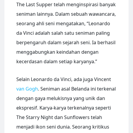
The Last Supper telah menginspirasi banyak
seniman lainnya. Dalam sebuah wawancara,
seorang ahli seni mengatakan, “Leonardo
da Vinci adalah salah satu seniman paling
berpengaruh dalam sejarah seni. Ia berhasil
menggabungkan keindahan dengan
kecerdasan dalam setiap karyanya.”
Selain Leonardo da Vinci, ada juga Vincent
van Gogh
. Seniman asal Belanda ini terkenal
dengan gaya melukisnya yang unik dan
ekspresif. Karya-karya terkenalnya seperti
The Starry Night dan Sunflowers telah
menjadi ikon seni dunia. Seorang kritikus