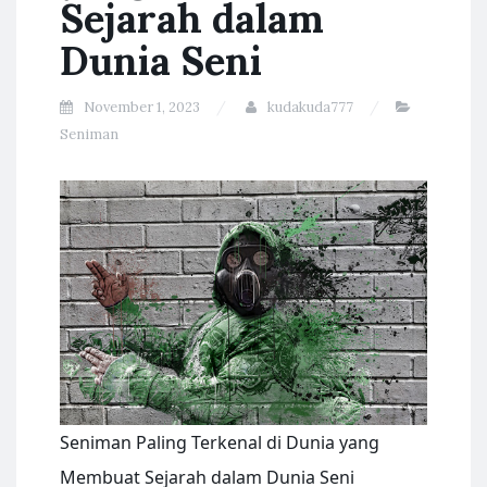
Sejarah dalam
Dunia Seni
November 1, 2023
kudakuda777
Seniman
Seniman Paling Terkenal di Dunia yang
Membuat Sejarah dalam Dunia Seni