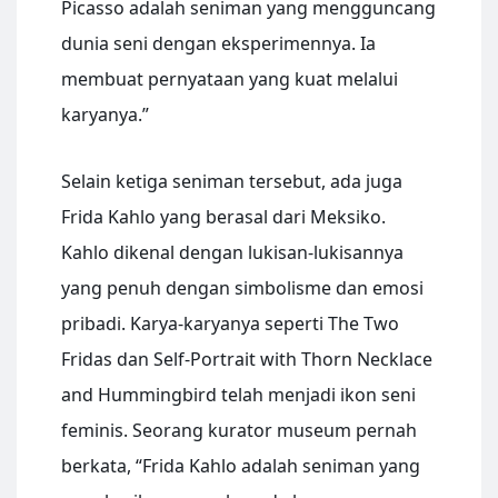
Picasso adalah seniman yang mengguncang
dunia seni dengan eksperimennya. Ia
membuat pernyataan yang kuat melalui
karyanya.”
Selain ketiga seniman tersebut, ada juga
Frida Kahlo yang berasal dari Meksiko.
Kahlo dikenal dengan lukisan-lukisannya
yang penuh dengan simbolisme dan emosi
pribadi. Karya-karyanya seperti The Two
Fridas dan Self-Portrait with Thorn Necklace
and Hummingbird telah menjadi ikon seni
feminis. Seorang kurator museum pernah
berkata, “Frida Kahlo adalah seniman yang