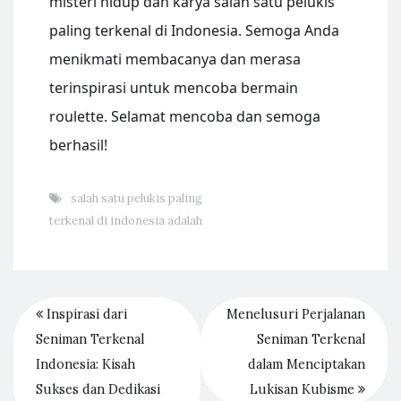
misteri hidup dan karya salah satu pelukis
paling terkenal di Indonesia. Semoga Anda
menikmati membacanya dan merasa
terinspirasi untuk mencoba bermain
roulette. Selamat mencoba dan semoga
berhasil!
salah satu pelukis paling
terkenal di indonesia adalah
Inspirasi dari
Menelusuri Perjalanan
Seniman Terkenal
Seniman Terkenal
Indonesia: Kisah
dalam Menciptakan
Sukses dan Dedikasi
Lukisan Kubisme