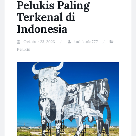
Pelukis Paling
Terkenal di
Indonesia
October 23, 2023
kudakuda777
Pelukis