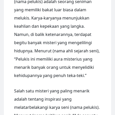
(nama pelukis) adalah seorang seniman
yang memiliki bakat luar biasa dalam
melukis. Karya-karyanya menunjukkan
keahlian dan kepekaan yang langka.
Namun, di balik ketenarannya, terdapat
begitu banyak misteri yang mengelilingi
hidupnya. Menurut (nama ahli sejarah seni),
“Pelukis ini memiliki aura misterius yang
menarik banyak orang untuk menyelidiki
kehidupannya yang penuh teka-teki.”
Salah satu misteri yang paling menarik
adalah tentang inspirasi yang
melatarbelakangi karya seni (nama pelukis).