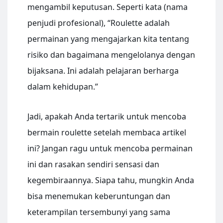
mengambil keputusan. Seperti kata (nama
penjudi profesional), “Roulette adalah
permainan yang mengajarkan kita tentang
risiko dan bagaimana mengelolanya dengan
bijaksana. Ini adalah pelajaran berharga
dalam kehidupan.”
Jadi, apakah Anda tertarik untuk mencoba
bermain roulette setelah membaca artikel
ini? Jangan ragu untuk mencoba permainan
ini dan rasakan sendiri sensasi dan
kegembiraannya. Siapa tahu, mungkin Anda
bisa menemukan keberuntungan dan
keterampilan tersembunyi yang sama