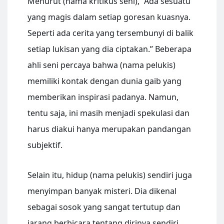
Menurut (nama kritikus seni), “Ada sesuatu
yang magis dalam setiap goresan kuasnya.
Seperti ada cerita yang tersembunyi di balik
setiap lukisan yang dia ciptakan.” Beberapa
ahli seni percaya bahwa (nama pelukis)
memiliki kontak dengan dunia gaib yang
memberikan inspirasi padanya. Namun,
tentu saja, ini masih menjadi spekulasi dan
harus diakui hanya merupakan pandangan
subjektif.
Selain itu, hidup (nama pelukis) sendiri juga
menyimpan banyak misteri. Dia dikenal
sebagai sosok yang sangat tertutup dan
jarang berbicara tentang dirinya sendiri.