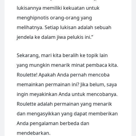
lukisannya memiliki kekuatan untuk
menghipnotis orang-orang yang
melihatnya. Setiap lukisan adalah sebuah
jendela ke dalam jiwa pelukis ini.”
Sekarang, mari kita beralih ke topik lain
yang mungkin menarik minat pembaca kita.
Roulette! Apakah Anda pernah mencoba
memainkan permainan ini? Jika belum, saya
ingin meyakinkan Anda untuk mencobanya.
Roulette adalah permainan yang menarik
dan mengasyikkan yang dapat memberikan
Anda pengalaman berbeda dan
mendebarkan.