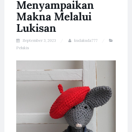
Menyampaikan
Makna Melalui
Lukisan
September 3, 2023
kudakuda777
Pelukis