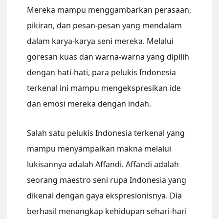
Mereka mampu menggambarkan perasaan,
pikiran, dan pesan-pesan yang mendalam
dalam karya-karya seni mereka. Melalui
goresan kuas dan warna-warna yang dipilih
dengan hati-hati, para pelukis Indonesia
terkenal ini mampu mengekspresikan ide
dan emosi mereka dengan indah.
Salah satu pelukis Indonesia terkenal yang
mampu menyampaikan makna melalui
lukisannya adalah Affandi. Affandi adalah
seorang maestro seni rupa Indonesia yang
dikenal dengan gaya ekspresionisnya. Dia
berhasil menangkap kehidupan sehari-hari