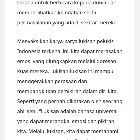
sarana untuk berbicara kepada dunia dan
memperlihatkan keindahan serta
permasalahan yang ada di sekitar mereka.
Menyaksikan karya-karya lukisan pelukis
Indonesia terkenal ini, kita dapat merasakan
emosi yang diungkapkan melalui goresan
kuas mereka. Lukisan-lukisan ini mampu
menggerakkan perasaan dan
membangkitkan pemikiran dalam diri kita.
Seperti yang pernah dikatakan oleh seorang
ahli seni, “Lukisan adalah bahasa universal
yang dapat merangkai emosi dan pikiran
kita. Melalui lukisan, kita dapat memahami