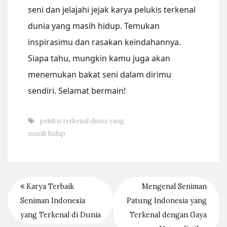
seni dan jelajahi jejak karya pelukis terkenal
dunia yang masih hidup. Temukan
inspirasimu dan rasakan keindahannya.
Siapa tahu, mungkin kamu juga akan
menemukan bakat seni dalam dirimu
sendiri. Selamat bermain!
pelukis terkenal dunia yang
masih hidup
Karya Terbaik
Mengenal Seniman
Seniman Indonesia
Patung Indonesia yang
yang Terkenal di Dunia
Terkenal dengan Gaya