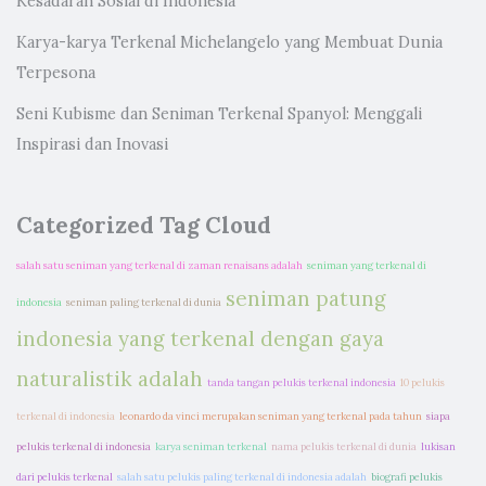
Kesadaran Sosial di Indonesia
Karya-karya Terkenal Michelangelo yang Membuat Dunia
Terpesona
Seni Kubisme dan Seniman Terkenal Spanyol: Menggali
Inspirasi dan Inovasi
Categorized Tag Cloud
salah satu seniman yang terkenal di zaman renaisans adalah
seniman yang terkenal di
seniman patung
indonesia
seniman paling terkenal di dunia
indonesia yang terkenal dengan gaya
naturalistik adalah
tanda tangan pelukis terkenal indonesia
10 pelukis
terkenal di indonesia
leonardo da vinci merupakan seniman yang terkenal pada tahun
siapa
pelukis terkenal di indonesia
karya seniman terkenal
nama pelukis terkenal di dunia
lukisan
dari pelukis terkenal
salah satu pelukis paling terkenal di indonesia adalah
biografi pelukis