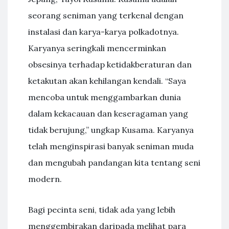
seorang seniman yang terkenal dengan
instalasi dan karya-karya polkadotnya.
Karyanya seringkali mencerminkan
obsesinya terhadap ketidakberaturan dan
ketakutan akan kehilangan kendali. “Saya
mencoba untuk menggambarkan dunia
dalam kekacauan dan keseragaman yang
tidak berujung,” ungkap Kusama. Karyanya
telah menginspirasi banyak seniman muda
dan mengubah pandangan kita tentang seni
modern.
Bagi pecinta seni, tidak ada yang lebih
menggembirakan daripada melihat para