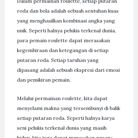
Dalam permainan roulette, setiap putaran
roda dan bola adalah sebuah sentuhan kuas
yang menghasilkan kombinasi angka yang
unik. Seperti halnya pelukis terkenal dunia,
para pemain roulette dapat merasakan
kegembiraan dan ketegangan di setiap
putaran roda. Setiap taruhan yang
dipasang adalah sebuah ekspresi dari emosi
dan pemikiran pemain.
Melalui permainan roulette, kita dapat
menyelami makna yang tersembunyi di balik
setiap putaran roda. Seperti halnya karya
seni pelukis terkenal dunia yang masih
hidup, kita juga dapat merasakan pesan-