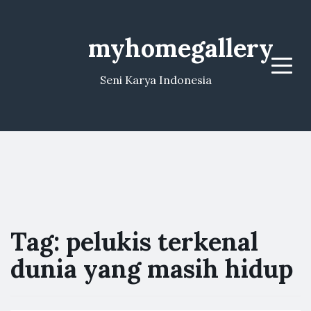
myhomegallery
Menu
Seni Karya Indonesia
Tag:
pelukis terkenal
dunia yang masih hidup