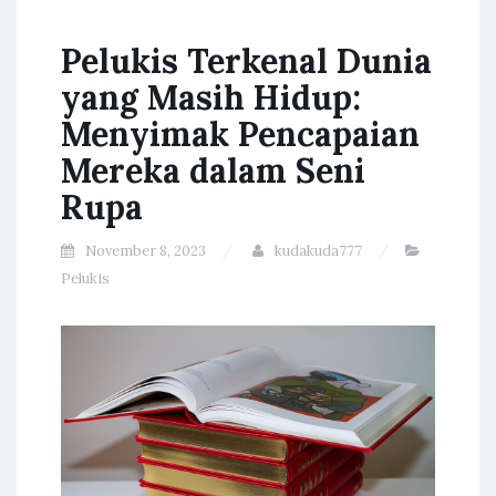
Pelukis Terkenal Dunia
yang Masih Hidup:
Menyimak Pencapaian
Mereka dalam Seni
Rupa
November 8, 2023
kudakuda777
Pelukis