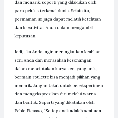
dan menarik, seperti yang dilakukan oleh
para pelukis terkenal dunia. Selain itu,
permainan ini juga dapat melatih ketelitian
dan kreativitas Anda dalam mengambil
keputusan.
Jadi, jika Anda ingin meningkatkan keahlian
seni Anda dan merasakan kesenangan
dalam menciptakan karya seni yang unik,
bermain roulette bisa menjadi pilihan yang
menarik. Jangan takut untuk bereksperimen
dan mengekspresikan diri melalui warna
dan bentuk. Seperti yang dikatakan oleh
Pablo Picasso, “Setiap anak adalah seniman.