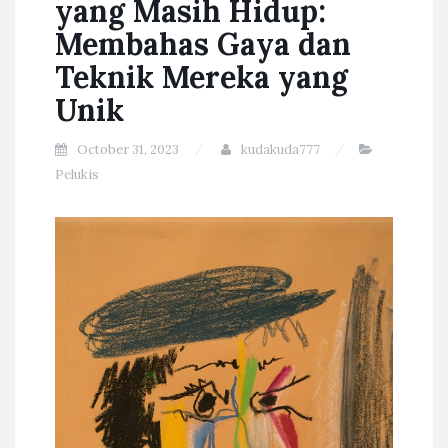
yang Masih Hidup:
Membahas Gaya dan
Teknik Mereka yang
Unik
October 31, 2023
kudakuda777
Pelukis