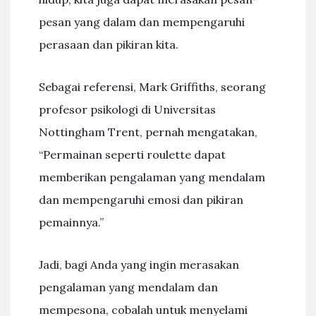
pesan yang dalam dan mempengaruhi
perasaan dan pikiran kita.
Sebagai referensi, Mark Griffiths, seorang
profesor psikologi di Universitas
Nottingham Trent, pernah mengatakan,
“Permainan seperti roulette dapat
memberikan pengalaman yang mendalam
dan mempengaruhi emosi dan pikiran
pemainnya.”
Jadi, bagi Anda yang ingin merasakan
pengalaman yang mendalam dan
mempesona, cobalah untuk menyelami