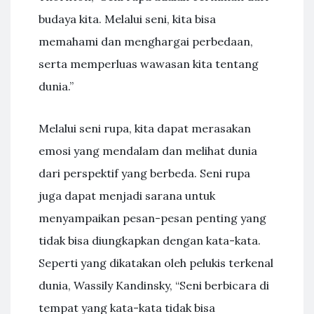
budaya kita. Melalui seni, kita bisa
memahami dan menghargai perbedaan,
serta memperluas wawasan kita tentang
dunia.”
Melalui seni rupa, kita dapat merasakan
emosi yang mendalam dan melihat dunia
dari perspektif yang berbeda. Seni rupa
juga dapat menjadi sarana untuk
menyampaikan pesan-pesan penting yang
tidak bisa diungkapkan dengan kata-kata.
Seperti yang dikatakan oleh pelukis terkenal
dunia, Wassily Kandinsky, “Seni berbicara di
tempat yang kata-kata tidak bisa