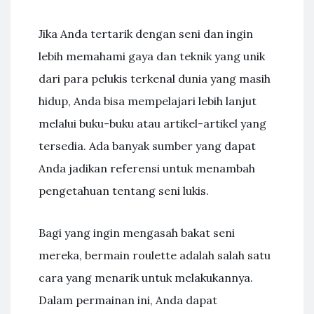
Jika Anda tertarik dengan seni dan ingin
lebih memahami gaya dan teknik yang unik
dari para pelukis terkenal dunia yang masih
hidup, Anda bisa mempelajari lebih lanjut
melalui buku-buku atau artikel-artikel yang
tersedia. Ada banyak sumber yang dapat
Anda jadikan referensi untuk menambah
pengetahuan tentang seni lukis.
Bagi yang ingin mengasah bakat seni
mereka, bermain roulette adalah salah satu
cara yang menarik untuk melakukannya.
Dalam permainan ini, Anda dapat